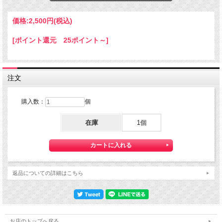
注意事項
※実物とパソコンモニター画面上で見た写真画像との色が、実際と多
価格:
2,500円
(税込)
少異なる場合もございますのでご了承下さい。
※商品によって、色むら、スレ、小傷等が見受けられることがござい
[ポイント還元 25ポイント～]
ます。これらは製法上避けられないものであることをご了承くださ
い。
注文
購入数：
個
在庫
1個
返品についての詳細はこちら
お店のトップへ戻る