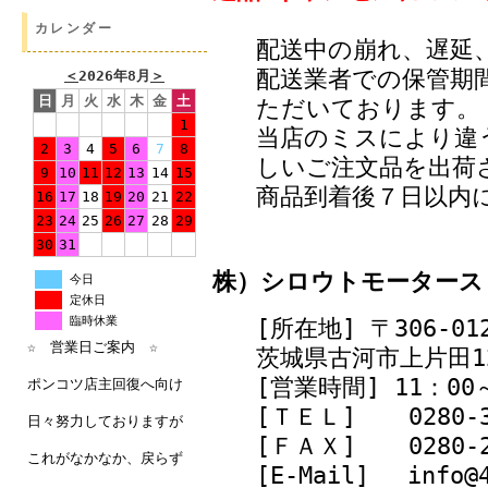
カレンダー
配送中の崩れ、遅延
配送業者での保管期
＜
2026年8月
＞
日
月
火
水
木
金
土
ただいております。
1
当店のミスにより違
2
3
4
5
6
7
8
しいご注文品を出荷
9
10
11
12
13
14
15
商品到着後７日以内
16
17
18
19
20
21
22
23
24
25
26
27
28
29
30
31
株）シロウトモータース
今日
定休日
臨時休業
[所在地] 〒306-01
☆ 営業日ご案内 ☆
茨城県古河市上片田12
[営業時間] 11：0
ポンコツ店主回復へ向け
[ＴＥＬ]
0280-
日々努力しておりますが
[ＦＡＸ]
0280-
これがなかなか、戻らず
[E-Mail] info@4