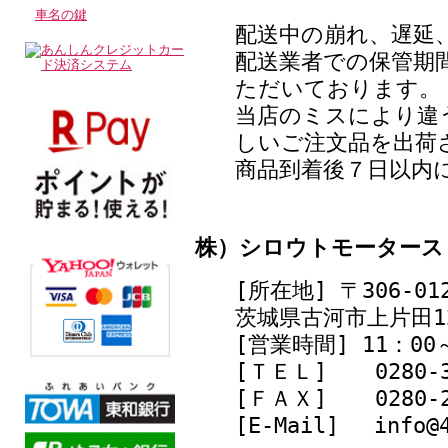
車名の鍵
配送中の崩れ、遅延
配送業者での保管期
ただいております。
当店のミスにより違
しいご注文品を出荷
商品到着後７日以内
株）シロウトモータース
[所在地] 〒306-01
茨城県古河市上片田12
[営業時間] 11：0
[ＴＥＬ]
0280-
[ＦＡＸ]
0280-
[E-Mail] info@4