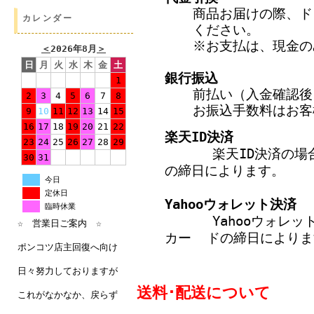
商品お届けの際、ド
カレンダー
ください。
※お支払は、現金の
＜
2026年8月
＞
日
月
火
水
木
金
土
銀行振込
1
前払い（入金確認後
2
3
4
5
6
7
8
お振込手数料はお客
9
10
11
12
13
14
15
16
17
18
19
20
21
22
楽天ID決済
23
24
25
26
27
28
29
楽天ID決済の場合：
30
31
の締日によります。
今日
定休日
Yahooウォレット決済
臨時休業
Yahooウォレット
☆ 営業日ご案内 ☆
カー ドの締日によりま
ポンコツ店主回復へ向け
日々努力しておりますが
送料･配送について
これがなかなか、戻らず