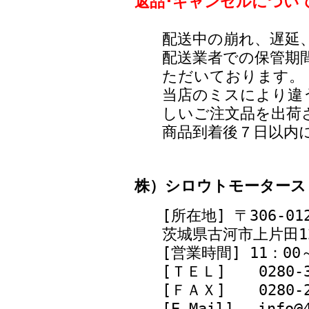
返品･キャンセルについ
配送中の崩れ、遅延
配送業者での保管期
ただいております。
当店のミスにより違
しいご注文品を出荷
商品到着後７日以内
株）シロウトモータース
[所在地] 〒306-01
茨城県古河市上片田12
[営業時間] 11：0
[ＴＥＬ]
0280-
[ＦＡＸ]
0280-
[E-Mail] info@4