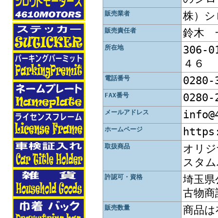
販売業者
株）シ
販売責任者
鈴木 
所在地
306-
４６
電話番号
0280-
FAX番号
0280-
メールアドレス
info@
ホームページ
https
取扱商品
オリジ
スタム
許認可・資格
埼玉
古物商
販売数量
商品は