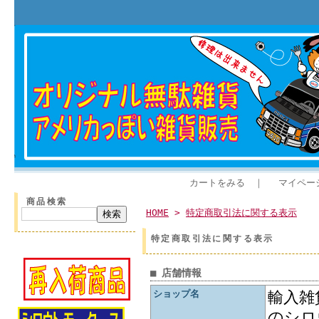
カートをみる
｜
マイペー
商品検索
HOME
>
特定商取引法に関する表示
特定商取引法に関する表示
■ 店舗情報
ショップ名
輸入雑
のシロ