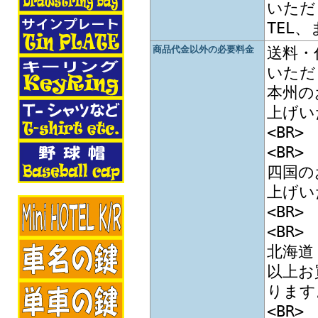
いただ
TEL
商品代金以外の必要料金
送料・
いただ
本州の
上げい
<BR>
<BR>
四国の
上げい
<BR>
<BR>
北海道
以上お
ります。
<BR>