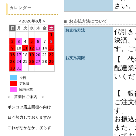
さい。
カレンダー
■ お支払方法について
＜
2026年8月
＞
日
月
火
水
木
金
土
お支払方法
代引き
1
決済、
2
3
4
5
6
7
8
す。ご
9
10
11
12
13
14
15
16
17
18
19
20
21
22
お支払期限
【 代
23
24
25
26
27
28
29
配達業
30
31
いくだ
今日
定休日
臨時休業
【 銀
☆ 営業日ご案内 ☆
ご注文
ポンコツ店主回復へ向け
す。
お振込
日々努力しておりますが
また、
これがなかなか、戻らず
いてお