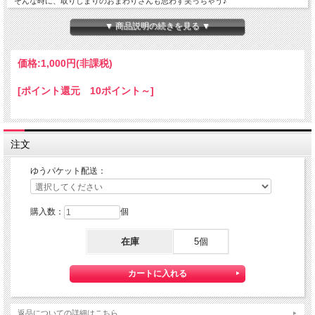
そんな時に、取りしまりのおまわりさんも思わず笑っちゃう♪
車検証入れです。
勝手なイメージでアメリカンな感じをプリントしました。
▼ 商品説明の続きを見る ▼
中袋付き二つ折りの車検証入れです。
名刺ポケットに、２面ポケット付だから、担当者の名刺、保険証などの収納にも便
価格:
1,000円
(非課税)
利
[ポイント還元 10ポイント～]
本体サイズ：３５５ｘ２３５ｍｍ
中袋サイズ：３１４ｘ２２０ｍｍ
材質：塩ビ
注文
★こちらの商品は、日本郵便の『ゆうパケット』 配送可能な商品になります。
その際の配送費は、２５０円となります。
ゆうパケット配送：
ただし、他の商品との同梱は、出来ませんことご了承ください。
ゆうパケットを利用いたしますので、お届け日のご指定、代引きサービスは出来ま
せん。
購入数：
個
ゆうパケットは
通常の宅配便と異なり直接ポストへ投函するお届け方法
です。
宅 配便のように受領印やサインのやり取りが無く、ご不在時であってもお受け取
在庫
5個
りいただけます。
また、沖縄等の離島区域の場合でも別途送料が掛かりません。
◆配達状況の確認ができます。
商品配送後「お問い合わせ番号」をお知らせしますので、日本郵便のHPにて配達
返品についての詳細はこちら