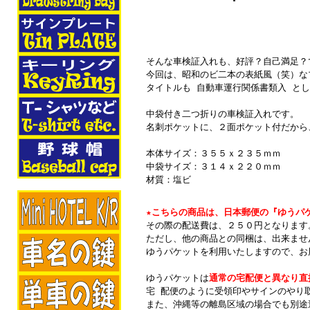
そんな車検証入れも、好評？自己満足？
今回は、昭和のビ二本の表紙風（笑）な
タイトルも 自動車運行関係書類入 と
中袋付き二つ折りの車検証入れです。
名刺ポケットに、２面ポケット付だから
本体サイズ：３５５ｘ２３５ｍｍ
中袋サイズ：３１４ｘ２２０ｍｍ
材質：塩ビ
★こちらの商品は、日本郵便の『ゆうパ
その際の配送費は、２５０円となります
ただし、他の商品との同梱は、出来ませ
ゆうパケットを利用いたしますので、お
ゆうパケットは
通常の宅配便と異なり直
宅 配便のように受領印やサインのやり
また、沖縄等の離島区域の場合でも別途