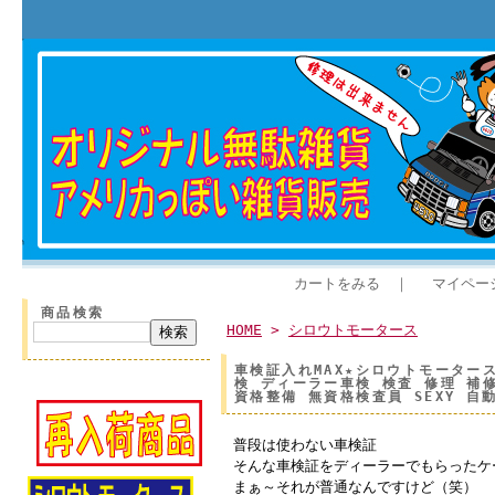
カートをみる
｜
マイペー
商品検索
HOME
>
シロウトモータース
車検証入れMAX★シロウトモータース
検 ディーラー車検 検査 修理 補
資格整備 無資格検査員 SEXY 
普段は使わない車検証
そんな車検証をディーラーでもらったケ
まぁ～それが普通なんですけど（笑）