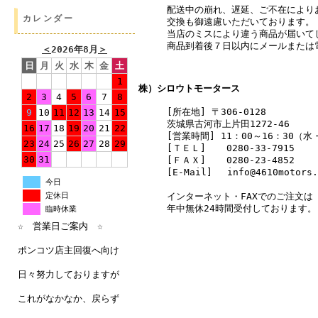
配送中の崩れ、遅延、ご不在により
カレンダー
交換も御遠慮いただいております。
当店のミスにより違う商品が届いて
商品到着後７日以内にメールまたは
＜
2026年8月
＞
日
月
火
水
木
金
土
1
株）シロウトモータース
2
3
4
5
6
7
8
[所在地] 〒306-0128
9
10
11
12
13
14
15
茨城県古河市上片田1272-46
16
17
18
19
20
21
22
[営業時間] 11：00～16：30（
23
24
25
26
27
28
29
[ＴＥＬ]
0280-33-7915
30
31
[ＦＡＸ]
0280-23-4852
[E-Mail] info@4610motors.
今日
インターネット・FAXでのご注文は
定休日
年中無休24時間受付しております。
臨時休業
☆ 営業日ご案内 ☆
ポンコツ店主回復へ向け
日々努力しておりますが
これがなかなか、戻らず