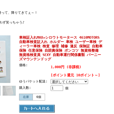
持って、降りてきてぇ～！
わず笑っちゃう♪
車検証入れMAX★シロウトモータース 4610MOTORS
自動車検査証入れ ホルダー 車検 ユーザー車検 デ
ィーラー車検 検査 修理 補修 違反 保険証 自動車
保険 任意保険 自賠責保険 ポンコツ 無資格整備
無資格検査員 SEXY 自動車運行関係書類 バーニー
ズマウンテンドッグ
価格:
1,000円 (非課税)
[ポイント還元 10ポイント～]
ゆうパケット配送:
購入数:
個
在庫
6個