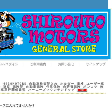
ジへログイン
｜
ご利用案内
｜
お問い合せ
｜
サイトマップ
 4610MOTORS 自動車検査証入れ ホルダー 車検 ユーザー車
修 違反 保険証 自動車保険 任意保険 自賠責保険 ポンコツ 無
自動車運行関係書類 バーニーズマウンテンドッグ
ースに入れてませんか？