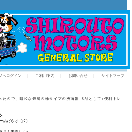
ジへログイン
｜
ご利用案内
｜
お問い合せ
｜
サイトマップ
ったので、昭和な銭湯の桶タイプの洗面器 B品として★便利トレ
を
ー品だらけ（泣）
Ｂ品も販売します。