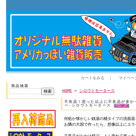
カートをみる
｜
マイペー
商品検索
HOME
>
シロウトモータース
不良品！思った以上に不良品が多か
ー☆シロウトモータース
何処か懐かしい銭湯の桶タイプの洗面器
お隣の大国で作ったら、想像以上にエラ
正常品がおかけ様で、よく売れて残った