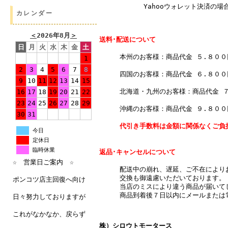
Yahooウォレット決済の場合
カレンダー
＜
2026年8月
＞
送料･配送について
日
月
火
水
木
金
土
本州のお客様：商品代金 ５.８０
1
2
3
4
5
6
7
8
四国のお客様：商品代金 ６.８０
9
10
11
12
13
14
15
北海道・九州のお客様：商品代金 
16
17
18
19
20
21
22
23
24
25
26
27
28
29
沖縄のお客様：商品代金 ９.８０
30
31
代引き手数料は金額に関係なくご負
今日
定休日
臨時休業
返品･キャンセルについて
☆ 営業日ご案内 ☆
配送中の崩れ、遅延、ご不在により
交換も御遠慮いただいております。
ポンコツ店主回復へ向け
当店のミスにより違う商品が届いて
商品到着後７日以内にメールまたは
日々努力しておりますが
これがなかなか、戻らず
株）シロウトモータース