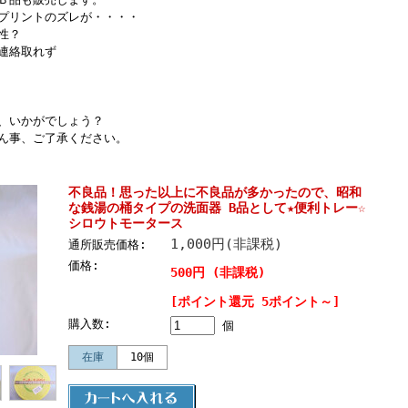
プリントのズレが・・・・
性？
連絡取れず
、いかがでしょう？
ん事、ご了承ください。
不良品！思った以上に不良品が多かったので、昭和
な銭湯の桶タイプの洗面器 B品として★便利トレー☆
シロウトモータース
1,000円(非課税)
通所販売価格:
価格:
500円 (非課税)
[ポイント還元 5ポイント～]
購入数:
個
在庫
10個