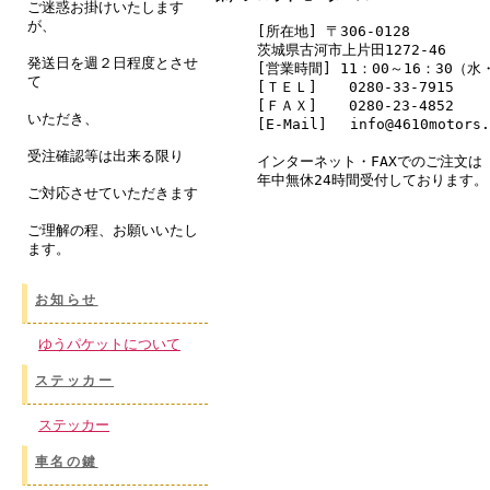
ご迷惑お掛けいたします
が、
[所在地] 〒306-0128
茨城県古河市上片田1272-46
発送日を週２日程度とさせ
[営業時間] 11：00～16：30（
て
[ＴＥＬ]
0280-33-7915
[ＦＡＸ]
0280-23-4852
いただき、
[E-Mail] info@4610motors.
受注確認等は出来る限り
インターネット・FAXでのご注文は
年中無休24時間受付しております。
ご対応させていただきます
ご理解の程、お願いいたし
ます。
お知らせ
ゆうパケットについて
ステッカー
ステッカー
車名の鍵