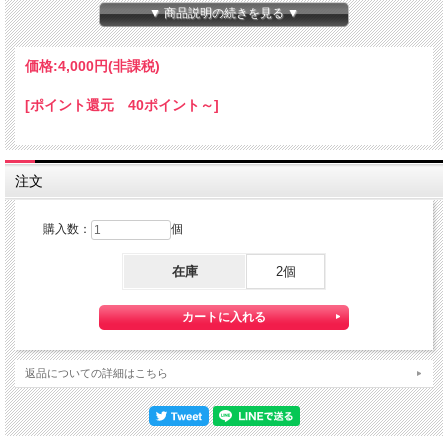
▼ 商品説明の続きを見る ▼
そんな訳で、プリントズレのＢ品ですが、いかがでしょう？
プチンとのズレは、さまざまで選べません事、ご了承ください。
そんなB品を１０個まとめていかがでしょう？
価格:
4,000円
(非課税)
[ポイント還元 40ポイント～]
注文
購入数：
個
在庫
2個
銭湯、ご自宅のお風呂場で
返品についての詳細はこちら