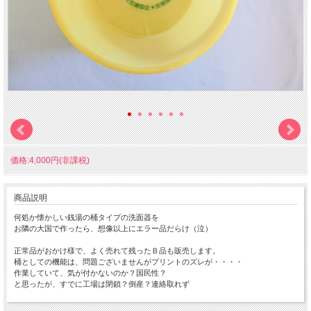
価格:4,000円(非課税)
商品説明
何処か懐かしい銭湯の桶タイプの洗面器を
お隣の大国で作ったら、想像以上にエラー品だらけ（泣）
正常品がおかけ様で、よく売れて残ったＢ品も販売します。
桶としての機能は、問題ございませんがプリントのズレが・・・・
作業していて、気が付かないのか？国民性？
と思ったが、すでに工場は閉鎖？倒産？連絡取れず
まぁ〜いい勉強しました（自爆）