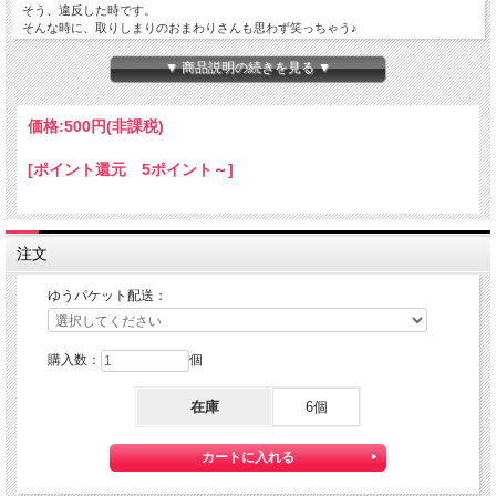
そう、違反した時です。
そんな時に、取りしまりのおまわりさんも思わず笑っちゃう♪
車検証入れです。
笑われても、違反の軽減は無いと思いますけど・・・
▼ 商品説明の続きを見る ▼
こちらはシンプル、名刺ポケットだけが付いたシングル車検証入れです。
車検証、保険証書だけなら、こちらでも十分です。
価格:
500円
(非課税)
色々、別けてしっかり収納したい方は、別売の中ﾎﾟｹｯﾄ付の車検証入れをお勧めい
たします。
[ポイント還元 5ポイント～]
本体サイズ：２２０ｘ３１２ｍｍ
材質：塩ビ・色生地シボ入り
★こちらの商品は、日本郵便の『ゆうパケット』 配送可能な商品になります。
注文
その際の配送費は、２５０円となります。
ただし、他の商品との同梱は、出来ませんことご了承ください。
ゆうパケットを利用いたしますので、お届け日のご指定、代引きサービスは出来ま
ゆうパケット配送：
せん。
ゆうパケットは
通常の宅配便と異なり直接ポストへ投函するお届け方法
です。
購入数：
個
宅 配便のように受領印やサインのやり取りが無く、ご不在時であってもお受け取
りいただけます。
また、沖縄等の離島区域の場合でも別途送料が掛かりません。
在庫
6個
◆配達状況の確認ができます。
商品配送後「お問い合わせ番号」をお知らせしますので、日本郵便のHPにて配達
状況をご確認いただけます。