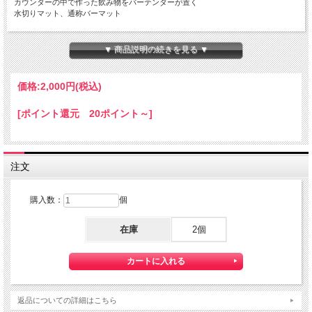
カウンターの中で作った飲み物をバーテンダーが置く
水切りマット、通称バーマット
そんなBARMATをご家庭やガレージで
BBQなどの時も、かっこよく演出してくれます。
▼ 商品説明の続きを見る ▼
キッチンのオープンカウンターなどでのディスプレーにいかがでしょうか
サイズ 8ｘ605ｘ132 mm
素材 PVC
価格:
2,000円
(税込)
注意事項
※実物とパソコンモニター画面上で見た写真画像との色
[ポイント還元 20ポイント～]
が、実際と多少異なる場合もございますのでご了承下さ
い。
注文
購入数：
個
在庫
2個
返品についての詳細はこちら