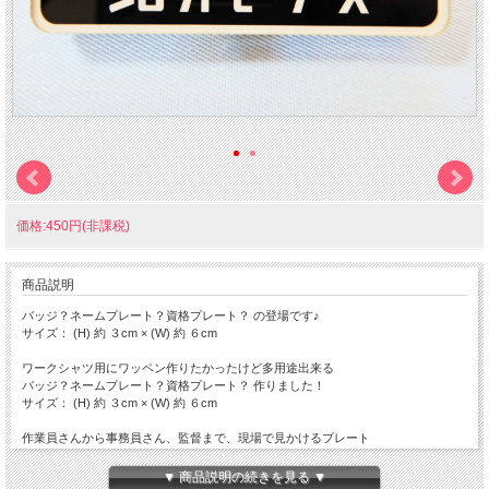
価格:450円(非課税)
商品説明
バッジ？ネームプレート？資格プレート？ の登場です♪
サイズ： (H) 約 ３cm × (W) 約 ６cm
ワークシャツ用にワッペン作りたかったけど多用途出来る
バッジ？ネームプレート？資格プレート？ 作りました！
サイズ： (H) 約 ３cm × (W) 約 ６cm
作業員さんから事務員さん、監督まで、現場で見かけるプレート
裏には、ワニ口クリップと安全ピンの固定方法が選べるお得な技術を採用
▼ 商品説明の続きを見る ▼