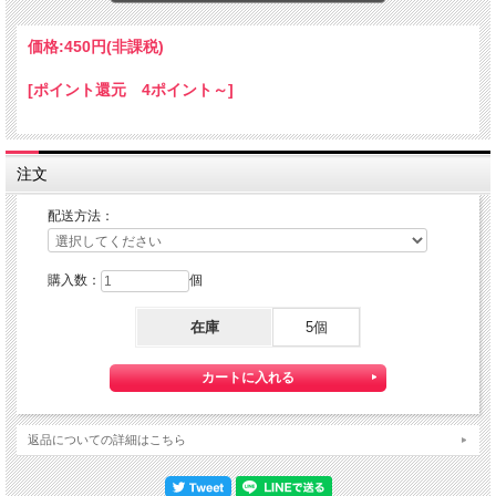
アクリル製
★コチラの商品は 『定形外郵便（規格外）』 配送可能な商品になります。
価格:
450円
(非課税)
ご利用の際の配送費は、全国一律『定形外郵便￥２6０』になります。
定形外郵便配送をご希望されるお客様は下記の定形外郵便につきましての説明を必
[ポイント還元 4ポイント～]
読の上
定形外郵便配送：『利用する』をご選択下さい。
定形外郵便について
【送料】全国一律料金でお届けします。
注文
『定形外郵便』は通常の宅配便と異なり直接ポストへ投函するお届け方法です。
宅配便のように受領印やサインのやり取りが無く、ご不在時であってもお受け取り
いただけます。
配送方法：
また、沖縄等の離島区域の場合でも別途送料が掛かりません。
◆定形外郵便ご利用の際の注意点
購入数：
個
※1）代金引換がご利用いただけません。
代金引換をご希望の場合は宅配便にて対応させて頂きます。
在庫
5個
※2）紛失・破損があった場合の補償はございません。
定形外郵便は通常の宅配便と異なり直接ポストへの投函となりますので、
配送中の損失・破損・遅延、投函後の盗難等は一切補償致しかねます。
確実な配送をご希望の方は通常配送をご利用ください。
返品についての詳細はこちら
※3）こちらの商品は同梱は承れません。
定形外郵便対象商品と宅配便商品をお買い上げの場合、送料は宅配便料金を適用さ
せていただきます。