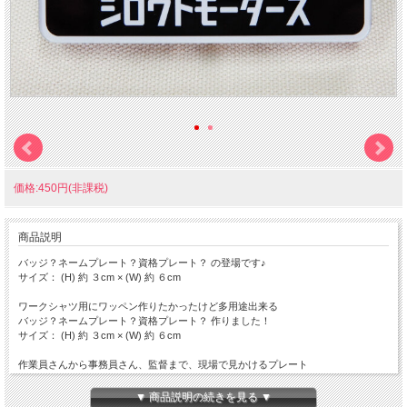
価格:450円(非課税)
商品説明
バッジ？ネームプレート？資格プレート？ の登場です♪
サイズ： (H) 約 ３cm × (W) 約 ６cm
ワークシャツ用にワッペン作りたかったけど多用途出来る
バッジ？ネームプレート？資格プレート？ 作りました！
サイズ： (H) 約 ３cm × (W) 約 ６cm
作業員さんから事務員さん、監督まで、現場で見かけるプレート
裏には、ワニ口クリップと安全ピンの固定方法が選べるお得な技術を採用
▼ 商品説明の続きを見る ▼