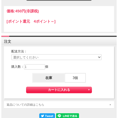
アクリル製
★コチラの商品は 『定形外郵便（規格外）』 配送可能な商品になります。
価格:
450円
(非課税)
ご利用の際の配送費は、全国一律『定形外郵便￥２6０』になります。
定形外郵便配送をご希望されるお客様は下記の定形外郵便につきましての説明を必
[ポイント還元 4ポイント～]
読の上
定形外郵便配送：『利用する』をご選択下さい。
定形外郵便について
【送料】全国一律料金でお届けします。
注文
『定形外郵便』は通常の宅配便と異なり直接ポストへ投函するお届け方法です。
宅配便のように受領印やサインのやり取りが無く、ご不在時であってもお受け取り
いただけます。
配送方法：
また、沖縄等の離島区域の場合でも別途送料が掛かりません。
◆定形外郵便ご利用の際の注意点
購入数：
個
※1）代金引換がご利用いただけません。
代金引換をご希望の場合は宅配便にて対応させて頂きます。
在庫
3個
※2）紛失・破損があった場合の補償はございません。
定形外郵便は通常の宅配便と異なり直接ポストへの投函となりますので、
配送中の損失・破損・遅延、投函後の盗難等は一切補償致しかねます。
確実な配送をご希望の方は通常配送をご利用ください。
返品についての詳細はこちら
※3）こちらの商品は同梱は承れません。
定形外郵便対象商品と宅配便商品をお買い上げの場合、送料は宅配便料金を適用さ
せていただきます。