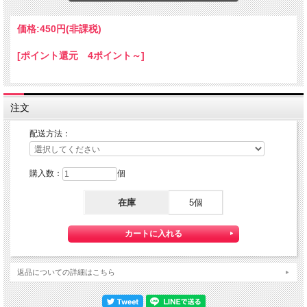
アクリル製
★コチラの商品は 『定形外郵便（規格外）』 配送可能な商品になります。
価格:
450円
(非課税)
ご利用の際の配送費は、全国一律『定形外郵便￥２6０』になります。
定形外郵便配送をご希望されるお客様は下記の定形外郵便につきましての説明を必
[ポイント還元 4ポイント～]
読の上
定形外郵便配送：『利用する』をご選択下さい。
定形外郵便について
【送料】全国一律料金でお届けします。
注文
『定形外郵便』は通常の宅配便と異なり直接ポストへ投函するお届け方法です。
宅配便のように受領印やサインのやり取りが無く、ご不在時であってもお受け取り
いただけます。
配送方法：
また、沖縄等の離島区域の場合でも別途送料が掛かりません。
◆定形外郵便ご利用の際の注意点
購入数：
個
※1）代金引換がご利用いただけません。
代金引換をご希望の場合は宅配便にて対応させて頂きます。
在庫
5個
※2）紛失・破損があった場合の補償はございません。
定形外郵便は通常の宅配便と異なり直接ポストへの投函となりますので、
配送中の損失・破損・遅延、投函後の盗難等は一切補償致しかねます。
確実な配送をご希望の方は通常配送をご利用ください。
返品についての詳細はこちら
※3）こちらの商品は同梱は承れません。
定形外郵便対象商品と宅配便商品をお買い上げの場合、送料は宅配便料金を適用さ
せていただきます。