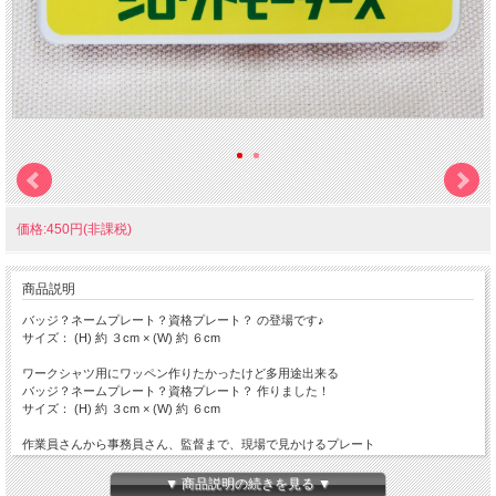
価格:450円(非課税)
商品説明
バッジ？ネームプレート？資格プレート？ の登場です♪
サイズ： (H) 約 ３cm × (W) 約 ６cm
ワークシャツ用にワッペン作りたかったけど多用途出来る
バッジ？ネームプレート？資格プレート？ 作りました！
サイズ： (H) 約 ３cm × (W) 約 ６cm
作業員さんから事務員さん、監督まで、現場で見かけるプレート
裏には、ワニ口クリップと安全ピンの固定方法が選べるお得な技術を採用
▼ 商品説明の続きを見る ▼