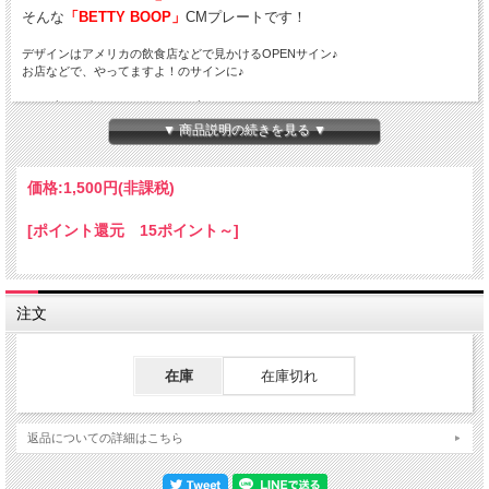
そんな
「BETTY BOOP」
CMプレートです！
デザインはアメリカの飲食店などで見かけるOPENサイン♪
お店などで、やってますよ！のサインに♪
また車のダッシュボードの上や、ガーデニングなどのアクセントとし
て、
▼ 商品説明の続きを見る ▼
四隅に取り付け用の穴があいているので
お部屋やガレージなどの壁面に手軽に飾ることができます！
価格:
1,500円
(非課税)
プレートは、文字やイラストがエンボス（凹凸）加工で描かれ
とっても可愛いアイテムです！
[ポイント還元 15ポイント～]
サイズ：H150×W300mm
素材 アルミニウム
注文
★こちらの商品は、
日本郵便のゆうパケット
を利用いたしてお送りい
たします。
その際の配送費は、２５０円となります。
在庫
在庫切れ
ただし、他の商品との同梱は、出来ませんことご了承ください。
ゆうパケットを利用いたしますので、お届け日のご指定、代引きサー
ビスは出来ません。
返品についての詳細はこちら
ゆうパケットは通常の宅配便と異なり直接ポストへ投函するお届け方
法です。