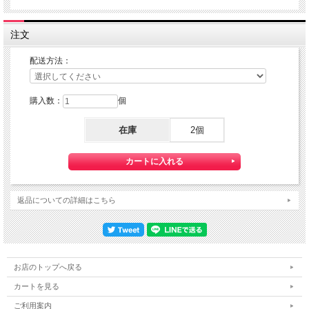
届け方法です。
宅配便のように受領印やサインのやり取りが無く、ご不在時であってもお受け取り
いただけます。
注文
また、沖縄等の離島区域の場合でも別途送料が掛かりません。
◆配達状況の確認ができます。
配送方法：
ゆうパケットをご選択いただいたお客様へは、商品配送後 「お問い合わせ番号」
をお知らせしますので、日本郵便のHPにて配達状況をご確認いただけます。
購入数：
個
◆ゆうパケットご利用の際の注意点
※）紛失・破損があった場合の補償はございません。
ゆうパケットは通常の宅配便と異なり直接ポストへの投函となりますので、
在庫
2個
配送中の損失・破損・遅延、投函後の盗難等は一切補償致しかねます。
確実な配送をご希望の方は通常配送をご利用ください。
※）『ゆうパケット』対象外商品との同梱は承れません。
対象商品と宅配便商品をお買い上げの場合、送料は宅配便料金を適用させていただ
きます。
返品についての詳細はこちら
※）お届け日・時間指定はご利用いただけません。
宅配便のような日時指定ができません。
商品発送から、お届けまでに約３～４日のお時間をいただきます。
※）送料は改めてお知らせします。
お店のトップへ戻る
ご注文確認後、改めて送料を含めた合計金額お知らせします。
カートを見る
ご利用案内