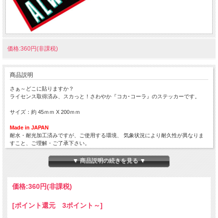
価格:360円(非課税)
商品説明
さぁ～どこに貼りますか？
ライセンス取得済み、スカっと！さわやか『コカ･コーラ』のステッカーです。
サイズ：約 45ｍｍ X 200ｍｍ
Made in JAPAN
耐水・耐光加工済みですが、ご使用する環境、 気象状況により耐久性が異なりま
すこと、ご理解・ご了承下さい。
ベースはPVCではないので、温風などで加熱しても伸びませんので、 局面への貼
付には、向いておりません。
▼ 商品説明の続きを見る ▼
また、ヒートガン等で加熱しないでください。
★コチラの商品は 『ゆうパケット２５０円』・『定形郵便１１０円』配送可能な
価格:
360円
(非課税)
商品になります。
【送料】全国一律料金でお届けします。
[ポイント還元 3ポイント～]
『ゆうパケット』・『定形郵便』は通常の宅配便と異なり直接ポストへ投函するお