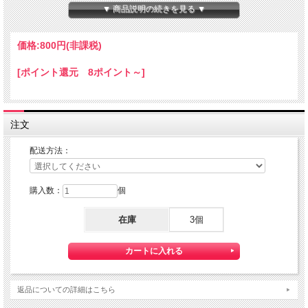
▼ 商品説明の続きを見る ▼
ヒートガン等で加熱しないでください。
★コチラの商品は 『ゆうパケット２５０円』・『定形外郵便１４０円』配送可能
価格:
800円
(非課税)
な商品になります。
【送料】全国一律料金でお届けします。
[ポイント還元 8ポイント～]
『ゆうパケット』・『定形外郵便』は通常の宅配便と異なり
直接ポストへ投函するお届け方法です。
宅配便のように受領印やサインのやり取りが無く、ご不在時であってもお受け取り
いただけます。
注文
また、沖縄等の離島区域の場合でも別途送料が掛かりません。
◆配達状況の確認ができます。
配送方法：
ゆうパケットをご選択いただいたお客様へは、商品配送後 「お問い合わせ番号」
をお知らせしますので、日本郵便のHPにて配達状況をご確認いただけます。
購入数：
個
◆ゆうパケットご利用の際の注意点
※）紛失・破損があった場合の補償はございません。
ゆうパケットは通常の宅配便と異なり直接ポストへの投函となりますので、
在庫
3個
配送中の損失・破損・遅延、投函後の盗難等は一切補償致しかねます。
確実な配送をご希望の方は通常配送をご利用ください。
※）『ゆうパケット』対象外商品との同梱は承れません。
対象商品と宅配便商品をお買い上げの場合、送料は宅配便料金を適用させていただ
きます。
返品についての詳細はこちら
※）お届け日・時間指定はご利用いただけません。