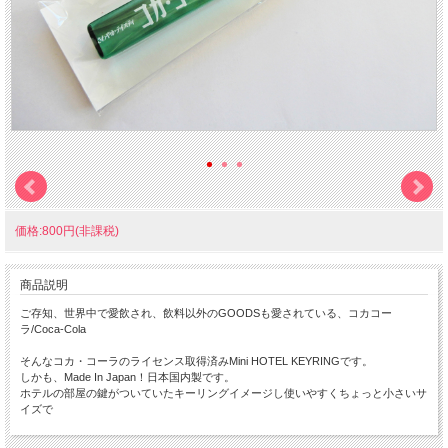
価格:800円(非課税)
商品説明
ご存知、世界中で愛飲され、飲料以外のGOODSも愛されている、コカコー
ラ/Coca-Cola
そんなコカ・コーラのライセンス取得済みMini HOTEL KEYRINGです。
しかも、Made In Japan！日本国内製です。
ホテルの部屋の鍵がついていたキーリングイメージし使いやすくちょっと小さいサ
イズで
本体サイズ：１０×１４×８０ｍｍ