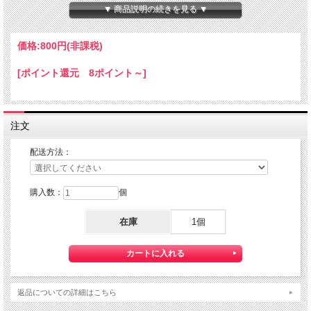
Made in JAPAN
▼ 商品説明の続きを見る ▼
材質：アクリル
★こちらの商品は、日本郵便のゆうパケットを利用いたし発送可能です。
価格:
800円
(非課税)
その際の配送費は２５０円となります。
ただし、他の商品との同梱は、出来ませんことご了承ください。
[ポイント還元 8ポイント～]
ゆうパケットを利用いたしますので、お届け日のご指定、代引きサービスは出来ま
せん。
★お届け時、郵便ポストに投函されます。
注文
配送方法：
購入数：
個
在庫
1個
返品についての詳細はこちら