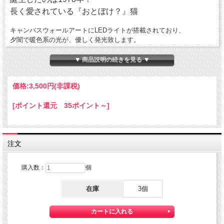
長く愛されている『おとぼけ？』猫
キャンバスウォールアートにLEDライトが搭載されており、
夕闇で暖色系の光が、優しく発光致します。
ON/OFFスイッチがついているので、
▼ 商品説明の続きを見る ▼
明るい時間帯は、スイッチOFFにしてアメリカンキャンバスポスター
として
価格:
3,500円
(非課税)
お部屋を演出
夜は優しい明かりがリラックスムードを演出します！
[ポイント還元 35ポイント～]
フック掛けだから、その日の気分で設置場所の変更も可能
サイズ：約横300ｍm
×高さ300ｍm
×奥行き38ｍm
電池：単三電池×3本使用（別売）
注文
数量限定！
こちらの商品は
配送費当社負担で無料！です。
購入数：
個
在庫
3個