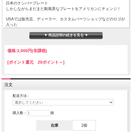
日本のナンバープレート
しかしながらまだまだ殺風景なプレートをアメリカンにチェンジ！
USAでは販売店、ディーラー、カスタムパーツショップなどのロゴが
入った
ライセンスフレームを装着
▼ 商品説明の続きを見る ▼
装着していない車の方が少ないくらいポピュラーなのがライセンスフ
レーム！
日本車対応サイズ、車検対応の「LICENSE PLATE FRAME」です。
価格:
2,000円
(非課税)
愛車に"普通のライセンスプレートじゃ物足りない"という方にぴった
[ポイント還元 20ポイント～]
りなドレスアップ アイテムです！
愛車の雰囲気に合わせて、カスタマイズを楽しんで下さい！
サイズ: W337 XH186XD8.5mm
素材: POLYPROPYLENE
注文
令和3年10月1日 ナンバープレートの表示に係る新基準に、全面適用
しているナンバープレート用のフレームです。
配送方法：
2021年10月1日からの新規登録車、継続車どちらに対しても、ご使用
頂けます。
封印部分をカットすればリアにも取り付け可能です。
購入数：
個
在庫
2個