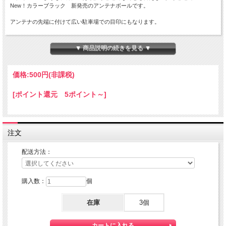
New！カラーブラック 新発売のアンテナボールです。
アンテナの先端に付けて広い駐車場での目印にもなります。
カラー： BK ブラック スクイーズタイプ
サイズ： 約4.5cm
▼ 商品説明の続きを見る ▼
【送料】定形外郵便(規格外)で、全国一律２6０円でお届けします。
定形外郵便は通常の宅配便と異なり直接ポストへ投函するお届け方法です。
価格:
500円
(非課税)
宅配便のように受領印やサインのやり取りが無く、ご不在時であってもお受け取り
いただけます。
[ポイント還元 5ポイント～]
また、沖縄等の離島区域の場合でも別途送料が掛かりません。
先払いでのお取引、ご決済後の発送となります。
定形外郵便をご利用の際は、代引きサービスはご利用いただけません。
代金引換をご希望の場合は宅配便にて対応させて頂きます。
注文
配送費は、ご注文確認後、改めて送料を含めた合計金額お知らせします。
配送方法：
購入数：
個
在庫
3個