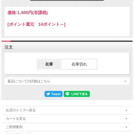
ミラーからぶら下げて、走行中の振動でフロントガラスにあたってもフカフカなの
価格:
1,400円
(非課税)
で
ガラスに傷がつくこともありません。
[ポイント還元 14ポイント～]
サイズ: (H)6cm x (W)6cm
紐の長さ 34cm
【送料】定形外郵便(規格外)で、全国一律２6０円でお届けします。
注文
定形外郵便は通常の宅配便と異なり直接ポストへ投函するお届け方法です。
宅配便のように受領印やサインのやり取りが無く、ご不在時であってもお受け取り
いただけます。
在庫
在庫切れ
また、沖縄等の離島区域の場合でも別途送料が掛かりません。
先払いでのお取引、ご決済後の発送となります。
定形外郵便をご利用の際は、代引きサービスはご利用いただけません。
返品についての詳細はこちら
代金引換をご希望の場合は宅配便にて対応させて頂きます。
配送費は、ご注文確認後、改めて送料を含めた合計金額お知らせします。
お店のトップへ戻る
カートを見る
ご利用案内