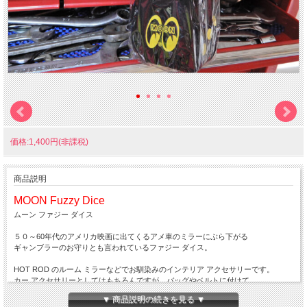
価格:1,400円(非課税)
商品説明
MOON Fuzzy Dice
ムーン ファジー ダイス
５０～60年代のアメリカ映画に出てくるアメ車のミラーにぶら下がる
ギャンブラーのお守りとも言われているファジー ダイス。
HOT ROD のルーム ミラーなどでお馴染みのインテリア アクセサリーです。
カー アクセサリーとしてはもちろんですが、バッグやベルトに付けて
ファッション アイテムとしてアクセントにどうぞ！
▼ 商品説明の続きを見る ▼
そんなMOONEYESの目玉マークの入った ファジーダイスです。