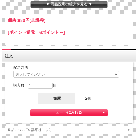
▼ 商品説明の続きを見る ▼
素材 PVC
生産地 中国
価格:
680円
(非課税)
★コチラの商品は 『ゆうパケット２５０円』・『定形外郵便１８０
[ポイント還元 6ポイント～]
円』配送可能な商品になります。
【送料】全国一律料金でお届けします。
『ゆうパケット』・『定形外郵便』は通常の宅配便と異なり直接ポス
注文
トへ投函するお届け方法です。
宅配便のように受領印やサインのやり取りが無く、ご不在時であって
配送方法：
もお受け取りいただけます。
また、沖縄等の離島区域の場合でも別途送料が掛かりません。
◆配達状況の確認ができます。
購入数：
個
ゆうパケットをご選択いただいたお客様へは、商品配送後 「お問い合
わせ番号」をお知らせしますので、日本郵便のHPにて配達状況をご確
在庫
2個
認いただけます。
◆ゆうパケットご利用の際の注意点
※）紛失・破損があった場合の補償はございません。
ゆうパケットは通常の宅配便と異なり直接ポストへの投函となります
返品についての詳細はこちら
ので、
配送中の損失・破損・遅延、投函後の盗難等は一切補償致しかねま