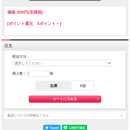
ハーツ屋さんでお試し購入しましたが値段設定が・・・・
つぅ～ことで、プレゼント！
価格:
500円
(非課税)
在庫なくなり次第終了いたします
[ポイント還元 5ポイント～]
★コチラの商品は『定形郵便』・『ゆうパケット』 配送可能な商品になります。
ご利用の際の配送費は、全国一律となります。
定形郵便、ゆうパケットでの配送をご希望されるお客様は下記の説明を必読の上
注文
定形郵便：『利用する』
ゆうパケット：『利用する』をご選択下さい。
配送方法：
『定形郵便』・『ゆうパケット』は通常の宅配便と異なり
直接ポストへ投函するお届け方法です。
宅配便のように受領印やサインのやり取りが無く、ご不在時であってもお受け取り
購入数：
個
いただけます。
また、沖縄等の離島区域の場合でも別途送料が掛かりません。
在庫
6個
◆ゆうパケットは配達状況の確認ができます。
ゆうパケットをご選択いただいたお客様へは、商品配送後 「お問い合わせ番号」
を
お知らせしますので、日本郵便のHPにて配達状況をご確認いただけます。
◆定形郵便、ゆうパケットご利用の際の注意点
返品についての詳細はこちら
※1）代金引換がご利用いただけません。
代金引換をご希望の場合は宅配便にて対応させて頂きます。