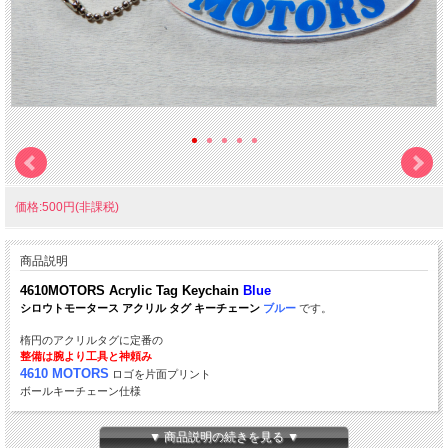
価格:500円(非課税)
商品説明
4610MOTORS Acrylic Tag Keychain
Blue
シロウトモータース アクリル タグ キーチェーン
ブルー
です。
楕円のアクリルタグに定番の
整備は腕より工具と神頼み
4610 MOTORS
ロゴを片面プリント
ボールキーチェーン仕様
本体サイズ：約８０ｘ３５ｘ３ｍｍ
▼ 商品説明の続きを見る ▼
数量限定 在庫限りのミニ工具チャームプレゼント