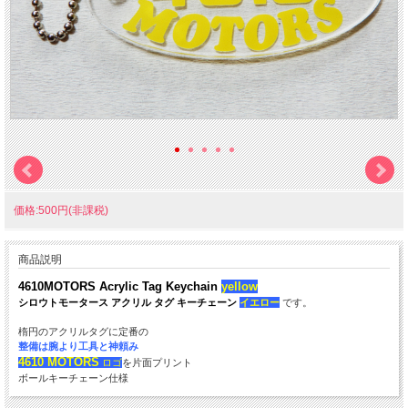
価格:500円(非課税)
商品説明
4610MOTORS Acrylic Tag Keychain
yellow
シロウトモータース アクリル タグ キーチェーン
イエロー
です。
楕円のアクリルタグに定番の
整備は腕より工具と神頼み
4610 MOTORS
ロゴ
を片面プリント
ボールキーチェーン仕様
本体サイズ：約８０ｘ３５ｘ３ｍｍ