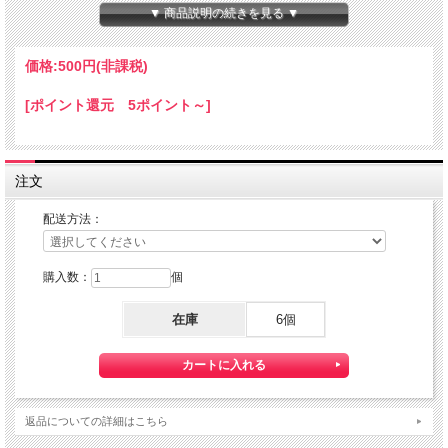
▼ 商品説明の続きを見る ▼
数量限定 在庫限りのミニ工具チャームプレゼント
ハーツ屋さんでお試し購入しましたが値段設定が・・・・
つぅ～ことで、プレゼント！
価格:
500円
(非課税)
在庫なくなり次第終了いたします
[ポイント還元 5ポイント～]
★コチラの商品は『定形郵便』・『ゆうパケット』 配送可能な商品になります。
ご利用の際の配送費は、全国一律となります。
定形郵便、ゆうパケットでの配送をご希望されるお客様は下記の説明を必読の上
注文
定形郵便：『利用する』
ゆうパケット：『利用する』をご選択下さい。
配送方法：
『定形郵便』・『ゆうパケット』は通常の宅配便と異なり
直接ポストへ投函するお届け方法です。
宅配便のように受領印やサインのやり取りが無く、ご不在時であってもお受け取り
購入数：
個
いただけます。
また、沖縄等の離島区域の場合でも別途送料が掛かりません。
在庫
6個
◆ゆうパケットは配達状況の確認ができます。
ゆうパケットをご選択いただいたお客様へは、商品配送後 「お問い合わせ番号」
を
お知らせしますので、日本郵便のHPにて配達状況をご確認いただけます。
◆定形郵便、ゆうパケットご利用の際の注意点
返品についての詳細はこちら
※1）代金引換がご利用いただけません。
代金引換をご希望の場合は宅配便にて対応させて頂きます。