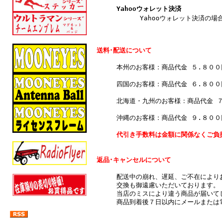
Yahooウォレット決済
Yahooウォレット決済の場合
送料･配送について
本州のお客様：商品代金 ５.８０
四国のお客様：商品代金 ６.８０
北海道・九州のお客様：商品代金 
沖縄のお客様：商品代金 ９.８０
代引き手数料は金額に関係なくご負
返品･キャンセルについて
配送中の崩れ、遅延、ご不在により
交換も御遠慮いただいております。
当店のミスにより違う商品が届いて
商品到着後７日以内にメールまたは