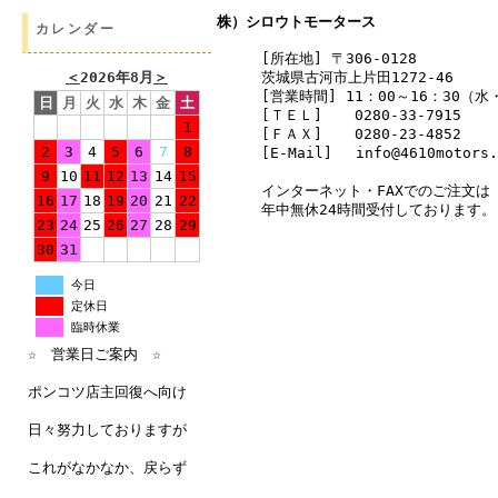
株）シロウトモータース
カレンダー
[所在地] 〒306-0128
茨城県古河市上片田1272-46
＜
2026年8月
＞
[営業時間] 11：00～16：30（
日
月
火
水
木
金
土
[ＴＥＬ]
0280-33-7915
1
[ＦＡＸ]
0280-23-4852
2
3
4
5
6
7
8
[E-Mail] info@4610motors.
9
10
11
12
13
14
15
インターネット・FAXでのご注文は
16
17
18
19
20
21
22
年中無休24時間受付しております。
23
24
25
26
27
28
29
30
31
今日
定休日
臨時休業
☆ 営業日ご案内 ☆
ポンコツ店主回復へ向け
日々努力しておりますが
これがなかなか、戻らず