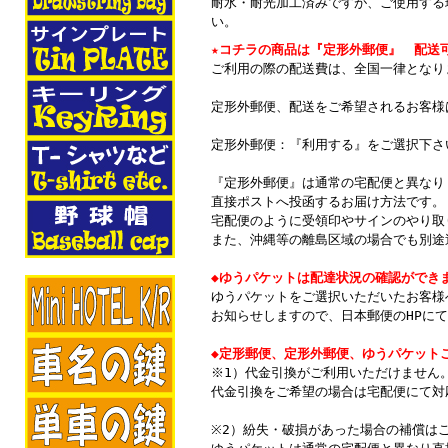
耐水・耐光加工済みですが、ご使用する
い。
★コチラの商品は『定形外郵便』 配送
ご利用の際の配送費は、全国一律となり
定形外郵便、配送をご希望されるお客様
定形外郵便：『利用する』をご選択下さ
『定形外郵便』は通常の宅配便と異なり
直接ポストへ投函するお届け方法です。
宅配便のように受領印やサインのやり取
また、沖縄等の離島区域の場合でも別途
◆ゆうパケットは配達状況の確認ができ
ゆうパケットをご選択いただいたお客様
お知らせしますので、日本郵便のHPに
◆定形郵便、定形外郵便、ゆうパケット
※1）代金引換がご利用いただけません
代金引換をご希望の場合は宅配便にて対
※2）紛失・破損があった場合の補償は