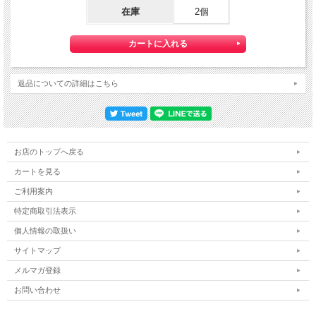
を
在庫
2個
お知らせしますので、日本郵便のHPにて配達状況をご確認いただけます。
◆定形郵便、定形外郵便、ゆうパケットご利用の際の注意点
※1）代金引換がご利用いただけません。
代金引換をご希望の場合は宅配便にて対応させて頂きます。
返品についての詳細はこちら
※2）紛失・破損があった場合の補償はございません。
ゆうパケットは通常の宅配便と異なり直接ポストへの投函となりますので、
配送中の損失・破損・遅延、投函後の盗難等は一切補償致しかねます。
確実な配送をご希望の方は通常配送をご利用ください。
※3）ステッカーと、他の商品の同梱は承れません。凹み傷防止の為
お店のトップへ戻る
定形郵便、定形外郵便、ゆうパケット対象商品と宅配便商品をお買い上げの場合、
送料は宅配便料金を適用させていただきます。
カートを見る
※4）お届け日・時間指定はご利用いただけません。
ご利用案内
宅配便のような日時指定ができません。
商品発送から、お届けまでに約３～４日のお時間をいただきます。
特定商取引法表示
個人情報の取扱い
※5）送料は改めてお知らせします。
ご注文確認後、改めて送料を含めた合計金額お知らせします。
サイトマップ
メルマガ登録
お問い合わせ