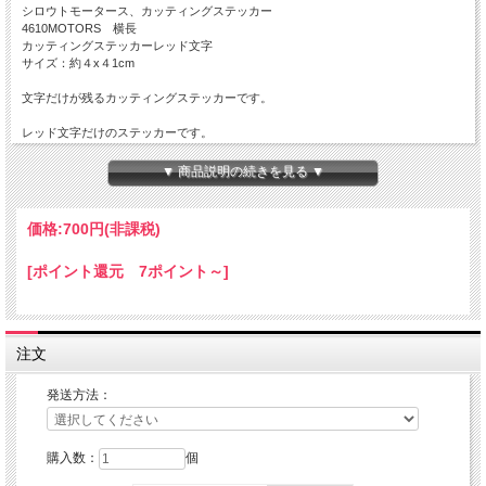
シロウトモータース、カッティングステッカー
4610MOTORS 横長
カッティングステッカーレッド文字
サイズ：約４x４1cm
文字だけが残るカッティングステッカーです。
レッド文字だけのステッカーです。
Made in JAPAN
▼ 商品説明の続きを見る ▼
耐水・耐光加工済みですが、ご使用する環境、気象状況により耐久性が異なります
こと、ご理解・ご了承下さい。
価格:
700円
(非課税)
★コチラの商品は『定形外郵便』 配送可能な商品になります。
ご利用の際の配送費は、全国一律となります。
[ポイント還元 7ポイント～]
定形外郵便、ゆうパケットでの配送をご希望されるお客様は下記の説明を必読の上
定形外郵便：『利用する』をご選択下さい。
注文
『定形外郵便』は通常の宅配便と異なり
直接ポストへ投函するお届け方法です。
宅配便のように受領印やサインのやり取りが無く、ご不在時であってもお受け取り
発送方法：
いただけます。
また、沖縄等の離島区域の場合でも別途送料が掛かりません。
購入数：
個
◆ゆうパケットは配達状況の確認ができます。
ゆうパケットをご選択いただいたお客様へは、商品配送後 「お問い合わせ番号」