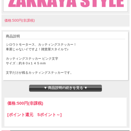
価格:500円(非課税)
商品説明
シロウトモータース、カッティングステッカー！
車屋じゃないイですよ！雑貨屋スタイルで♪
カッティングステッカー ピンク文字
サイズ：約８０x１４５ｍm
文字だけが残るカッティングステッカーです。
Made in JAPAN
▼ 商品説明の続きを見る ▼
耐水・耐光加工済みですが、ご使用する環境、気象状況により耐久性が異なります
こと、ご理解・ご了承下さい。
価格:
500円
(非課税)
★コチラの商品は『定形郵便』・『定形外郵便』・『ゆうパケット』 配送可能な
商品になります。
[ポイント還元 5ポイント～]
ご利用の際の配送費は、全国一律となります。
定形郵便、定形外郵便、ゆうパケットでの配送をご希望されるお客様は下記の説明
を必読の上