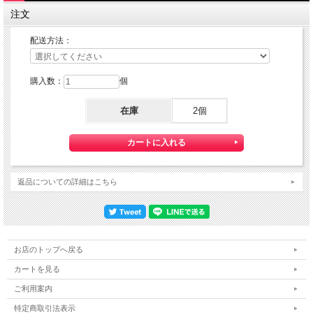
定形郵便：『利用する』
注文
定形外郵便：『利用する』
ゆうパケット：『利用する』をご選択下さい。
配送方法：
購入数：
個
在庫
2個
返品についての詳細はこちら
お店のトップへ戻る
『定形郵便』・『定形外郵便』・『ゆうパケット』は通常の宅配便と異なり
カートを見る
直接ポストへ投函するお届け方法です。
宅配便のように受領印やサインのやり取りが無く、ご不在時であってもお受け取り
ご利用案内
いただけます。
特定商取引法表示
また、沖縄等の離島区域の場合でも別途送料が掛かりません。