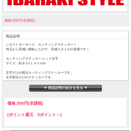
価格:500円(非課税)
商品説明
シロウトモータース、カッティングステッカー！
埼玉から茨城に移転したので、茨城スタイルの登場です！
カッティングステッカー レッド文字
サイズ：約８０x１４５ｍm
文字だけが残るカッティングステッカーです。
文字部分だけのステッカーです。
Made in JAPAN
▼ 商品説明の続きを見る ▼
耐水・耐光加工済みですが、ご使用する環境、気象状況により耐久性が異なります
こと、ご理解・ご了承下さい。
価格:
500円
(非課税)
★コチラの商品は『定形郵便』・『定形外郵便』・『ゆうパケット』 配送可能な
商品になります。
[ポイント還元 5ポイント～]
ご利用の際の配送費は、全国一律となります。
定形郵便、定形外郵便、ゆうパケットでの配送をご希望されるお客様は下記の説明
を必読の上