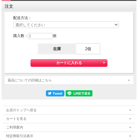
定形郵便：『利用する』
注文
定形外郵便：『利用する』
ゆうパケット：『利用する』をご選択下さい。
配送方法：
購入数：
個
在庫
2個
返品についての詳細はこちら
お店のトップへ戻る
『定形郵便』・『定形外郵便』・『ゆうパケット』は通常の宅配便と異なり
カートを見る
直接ポストへ投函するお届け方法です。
宅配便のように受領印やサインのやり取りが無く、ご不在時であってもお受け取り
ご利用案内
いただけます。
特定商取引法表示
また、沖縄等の離島区域の場合でも別途送料が掛かりません。