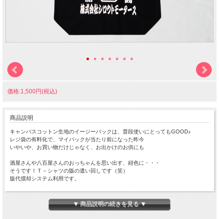
価格:1,500円(税込)
商品説明
キャンバスコットン生地のイージーバックは、普段使いにとってもGOOD♪
レジ袋の有料化で、マイバックが当たり前になった昨今
いやいや、お買い物だけじゃなく、お出かけのお供にも
酒屋さんや八百屋さんのおっちゃんを思い出す、紺色に・・・
そうです！Ｔ－シャツの版の遣い回しです（笑）
版代償却システム利用です。
サイズ：横４６cm 深さ３４cm マチ １４cm
材質：キャンバスコットン 100％ 8.3ｏｚ
▼ 商品説明の続きを見る ▼