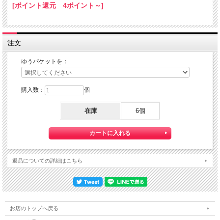
[ポイント還元 4ポイント～]
ゆうパケット配送をご選択ください。
また、３本以上の購入で 『ゆうパケット』配送費が無料に！
注文
ゆうパケットを：
購入数：
個
在庫
6個
【送料】全国一律料金でお届けします。
『ゆうパケット』は通常の宅配便と異なり直接ポストへ投函するお届け方法です。
返品についての詳細はこちら
宅配便のように受領印やサインのやり取りが無く、ご不在時であってもお受け取り
いただけます。
また、沖縄等の離島区域の場合でも別途送料が掛かりません。
◆配達状況の確認ができます。
お店のトップへ戻る
ゆうパケットをご選択いただいたお客様へは、商品配送後 「お問い合わせ番号」