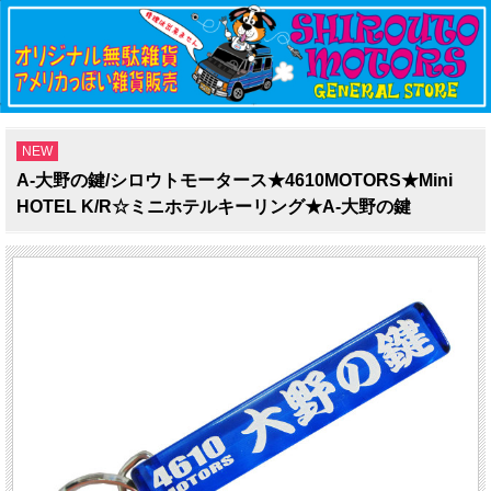
NEW
A-大野の鍵/シロウトモータース★4610MOTORS★Mini
HOTEL K/R☆ミニホテルキーリング★A-大野の鍵