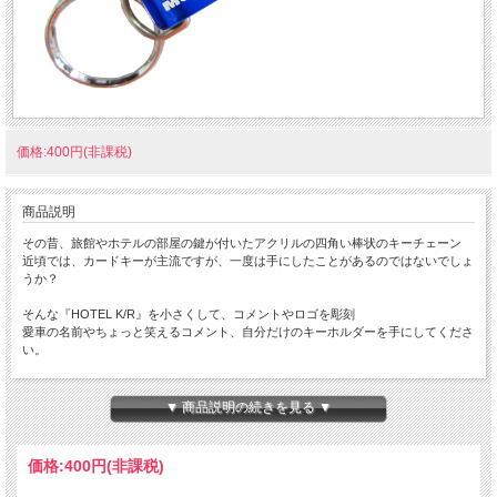
価格:400円(非課税)
商品説明
その昔、旅館やホテルの部屋の鍵が付いたアクリルの四角い棒状のキーチェーン
近頃では、カードキーが主流ですが、一度は手にしたことがあるのではないでしょ
うか？
そんな『HOTEL K/R』を小さくして、コメントやロゴを彫刻
愛車の名前やちょっと笑えるコメント、自分だけのキーホルダーを手にしてくださ
い。
ちょっと小さな 『Mini HOTEL K/R』 です。
本体サイズ：１０×１４×８０ｍｍ
▼ 商品説明の続きを見る ▼
★コチラの商品は 『ゆうパケット』配送可能な商品になります。
ご利用の際の配送費は、全国一律『２５０円』になります。
価格:
400円
(非課税)
ゆうパケット配送をご希望されるお客様は下記のゆうパケットにつきましての説明
を必読の上