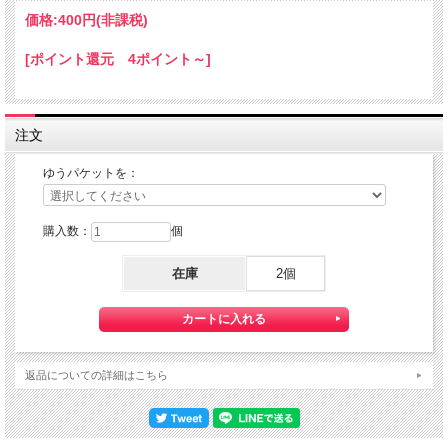
ご利用の際の配送費は、全国一律『２５０円』になります。
価格:
400円
(非課税)
ゆうパケット配送をご希望されるお客様は下記のゆうパケットにつきましての説明
を必読の上
[ポイント還元 4ポイント～]
ゆうパケット配送をご選択ください。
また、３本以上の購入で 『ゆうパケット』配送費が無料に！
注文
ゆうパケットを：
購入数：
個
在庫
2個
【送料】全国一律料金でお届けします。
『ゆうパケット』は通常の宅配便と異なり直接ポストへ投函するお届け方法です。
返品についての詳細はこちら
宅配便のように受領印やサインのやり取りが無く、ご不在時であってもお受け取り
いただけます。
また、沖縄等の離島区域の場合でも別途送料が掛かりません。