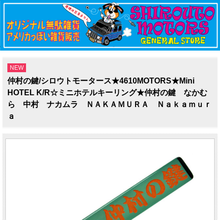
NEW
仲村の鍵/シロウトモータース★4610MOTORS★Mini
HOTEL K/R☆ミニホテルキーリング★仲村の鍵 なかむ
ら 中村 ナカムラ ＮＡＫＡＭＵＲＡ Ｎａｋａｍｕｒ
ａ