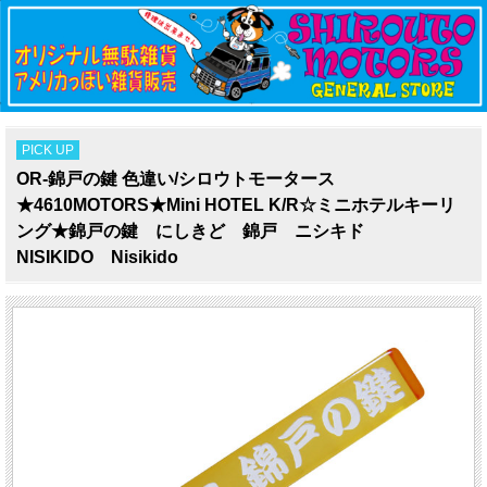
PICK UP
OR-錦戸の鍵 色違い/シロウトモータース
★4610MOTORS★Mini HOTEL K/R☆ミニホテルキーリ
ング★錦戸の鍵 にしきど 錦戸 ニシキド
NISIKIDO Nisikido