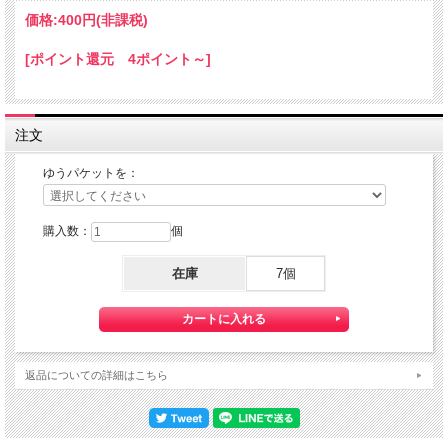
ちょっと小さな 『Mini HOTEL K/R』 です。
価格:
400円
(非課税)
本体サイズ：１０×１４×８０ｍｍ
[ポイント還元 4ポイント～]
★コチラの商品は 『ゆうパケット』配送可能な商品になります。
ご利用の際の配送費は、全国一律『２５０円』になります。
ゆうパケット配送をご希望されるお客様は下記のゆうパケットにつきましての説明
を必読の上
ゆうパケット配送をご選択ください。
注文
また、３本以上の購入で 『ゆうパケット』配送費が無料に！
ゆうパケットを：
購入数：
個
在庫
7個
返品についての詳細はこちら
【送料】全国一律料金でお届けします。
『ゆうパケット』は通常の宅配便と異なり直接ポストへ投函するお届け方法です。