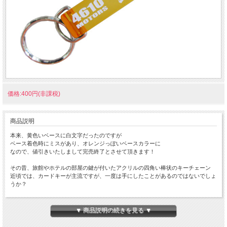
価格:400円(非課税)
商品説明
本来、黄色いベースに白文字だったのですが
ベース着色時にミスがあり、オレンジっぽいベースカラーに
なので、値引きいたしまして完売終了とさせて頂きます！
その昔、旅館やホテルの部屋の鍵が付いたアクリルの四角い棒状のキーチェーン
近頃では、カードキーが主流ですが、一度は手にしたことがあるのではないでしょ
うか？
そんな『HOTEL K/R』を小さくして、コメントやロゴを彫刻
愛車の名前やちょっと笑えるコメント、自分だけのキーホルダーを手にしてくださ
▼ 商品説明の続きを見る ▼
い。