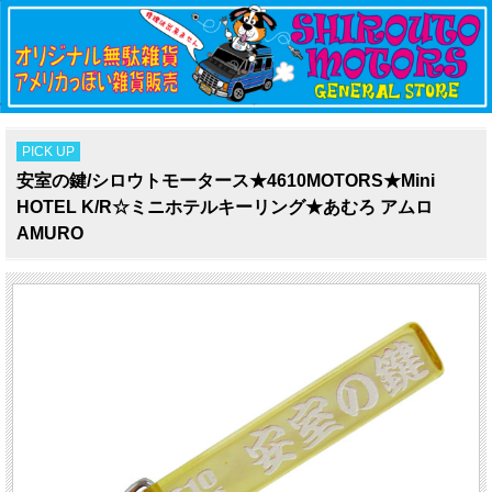
PICK UP
安室の鍵/シロウトモータース★4610MOTORS★Mini
HOTEL K/R☆ミニホテルキーリング★あむろ アムロ
AMURO