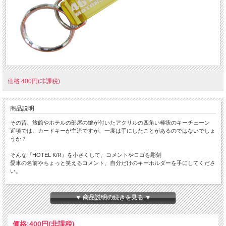
価格:400円(非課税)
商品説明
その昔、旅館やホテルの部屋の鍵が付いたアクリルの四角い棒状のキーチェーン
近頃では、カードキーが主流ですが、一度は手にしたことがあるのではないでしょ
うか？
そんな『HOTEL K/R』を小さくして、コメントやロゴを彫刻
愛車の名前やちょっと笑えるコメント、自分だけのキーホルダーを手にしてくださ
い。
ちょっと小さな 『Mini HOTEL K/R』 です。
本体サイズ：１０×１４×８０ｍｍ
▼ 商品説明の続きを見る ▼
★コチラの商品は 『ゆうパケット』配送可能な商品になります。
ご利用の際の配送費は、全国一律『２５０円』になります。
価格:
400円
(非課税)