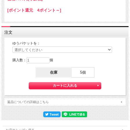
ゆうパケット配送をご希望されるお客様は下記のゆうパケットにつきましての説明
を必読の上
[ポイント還元 4ポイント～]
ゆうパケット配送をご選択ください。
また、３本以上の購入で 『ゆうパケット』配送費が無料に！
注文
ゆうパケットを：
購入数：
個
在庫
5個
【送料】全国一律料金でお届けします。
『ゆうパケット』は通常の宅配便と異なり直接ポストへ投函するお届け方法です。
返品についての詳細はこちら
宅配便のように受領印やサインのやり取りが無く、ご不在時であってもお受け取り
いただけます。
また、沖縄等の離島区域の場合でも別途送料が掛かりません。
◆配達状況の確認ができます。
お店のトップへ戻る