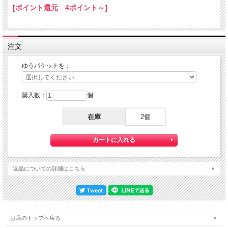
[ポイント還元 4ポイント～]
ゆうパケット配送をご選択ください。
また、３本以上の購入で 『ゆうパケット』配送費が無料に！
注文
ゆうパケットを：
購入数：
個
在庫
2個
【送料】全国一律料金でお届けします。
『ゆうパケット』は通常の宅配便と異なり直接ポストへ投函するお届け方法です。
返品についての詳細はこちら
宅配便のように受領印やサインのやり取りが無く、ご不在時であってもお受け取り
いただけます。
また、沖縄等の離島区域の場合でも別途送料が掛かりません。
◆配達状況の確認ができます。
お店のトップへ戻る
ゆうパケットをご選択いただいたお客様へは、商品配送後 「お問い合わせ番号」