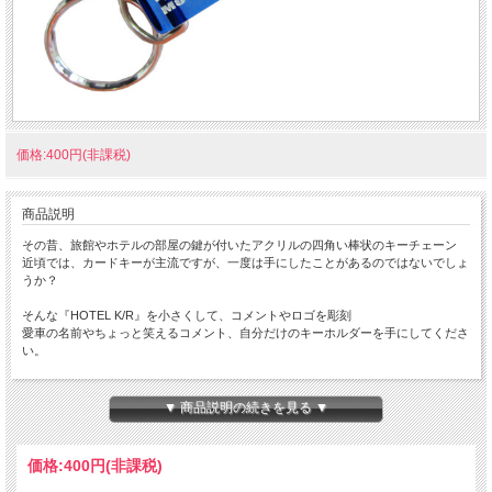
価格:400円(非課税)
商品説明
その昔、旅館やホテルの部屋の鍵が付いたアクリルの四角い棒状のキーチェーン
近頃では、カードキーが主流ですが、一度は手にしたことがあるのではないでしょ
うか？
そんな『HOTEL K/R』を小さくして、コメントやロゴを彫刻
愛車の名前やちょっと笑えるコメント、自分だけのキーホルダーを手にしてくださ
い。
ちょっと小さな 『Mini HOTEL K/R』 です。
本体サイズ：１０×１４×８０ｍｍ
▼ 商品説明の続きを見る ▼
★コチラの商品は 『ゆうパケット』配送可能な商品になります。
ご利用の際の配送費は、全国一律『２５０円』になります。
価格:
400円
(非課税)
ゆうパケット配送をご希望されるお客様は下記のゆうパケットにつきましての説明
を必読の上