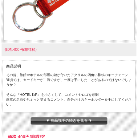
価格:400円(非課税)
商品説明
その昔、旅館やホテルの部屋の鍵が付いたアクリルの四角い棒状のキーチェーン
近頃では、カードキーが主流ですが、一度は手にしたことがあるのではないでしょ
うか？
そんな『HOTEL K/R』を小さくして、コメントやロゴを彫刻
愛車の名前やちょっと笑えるコメント、自分だけのキーホルダーを手にしてくださ
い。
ちょっと小さな 『Mini HOTEL K/R』 です。
本体サイズ：１０×１４×８０ｍｍ
▼ 商品説明の続きを見る ▼
★コチラの商品は 『ゆうパケット』配送可能な商品になります。
ご利用の際の配送費は、全国一律『２５０円』になります。
価格:
400円
(非課税)