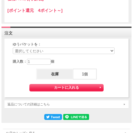
ゆうパケット配送をご希望されるお客様は下記のゆうパケットにつきましての説明
を必読の上
[ポイント還元 4ポイント～]
ゆうパケット配送をご選択ください。
また、３本以上の購入で 『ゆうパケット』配送費が無料に！
注文
ゆうパケットを：
購入数：
個
在庫
1個
【送料】全国一律料金でお届けします。
『ゆうパケット』は通常の宅配便と異なり直接ポストへ投函するお届け方法です。
返品についての詳細はこちら
宅配便のように受領印やサインのやり取りが無く、ご不在時であってもお受け取り
いただけます。
また、沖縄等の離島区域の場合でも別途送料が掛かりません。
◆配達状況の確認ができます。
お店のトップへ戻る