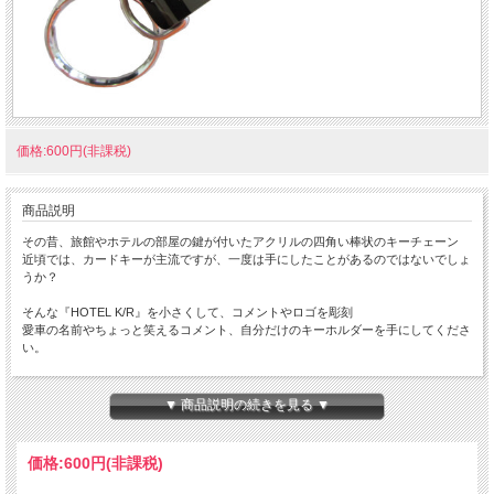
価格:600円(非課税)
商品説明
その昔、旅館やホテルの部屋の鍵が付いたアクリルの四角い棒状のキーチェーン
近頃では、カードキーが主流ですが、一度は手にしたことがあるのではないでしょ
うか？
そんな『HOTEL K/R』を小さくして、コメントやロゴを彫刻
愛車の名前やちょっと笑えるコメント、自分だけのキーホルダーを手にしてくださ
い。
ちょっと小さな 『Mini HOTEL K/R』 です。
本体サイズ：１０×１４×８０ｍｍ
▼ 商品説明の続きを見る ▼
★コチラの商品は 『ゆうパケット』配送可能な商品になります。
ご利用の際の配送費は、全国一律『２５０円』になります。
価格:
600円
(非課税)
ゆうパケット配送をご希望されるお客様は下記のゆうパケットにつきましての説明
を必読の上