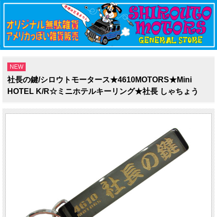
NEW
社長の鍵/シロウトモータース★4610MOTORS★Mini
HOTEL K/R☆ミニホテルキーリング★社長 しゃちょう