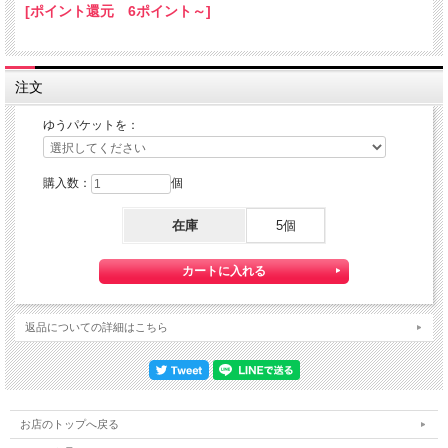
[ポイント還元 6ポイント～]
ゆうパケット配送をご選択ください。
また、３本以上の購入で 『ゆうパケット』配送費が無料に！
注文
ゆうパケットを：
購入数：
個
在庫
5個
【送料】全国一律料金でお届けします。
『ゆうパケット』は通常の宅配便と異なり直接ポストへ投函するお届け方法です。
返品についての詳細はこちら
宅配便のように受領印やサインのやり取りが無く、ご不在時であってもお受け取り
いただけます。
また、沖縄等の離島区域の場合でも別途送料が掛かりません。
◆配達状況の確認ができます。
お店のトップへ戻る
ゆうパケットをご選択いただいたお客様へは、商品配送後 「お問い合わせ番号」