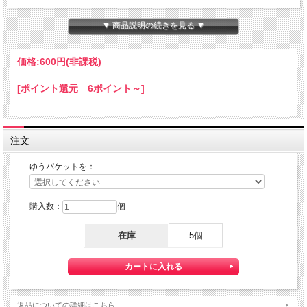
ちょっと小さな 『Mini HOTEL K/R』 です。
本体サイズ：１０×１４×８０ｍｍ
▼ 商品説明の続きを見る ▼
★コチラの商品は 『ゆうパケット』配送可能な商品になります。
ご利用の際の配送費は、全国一律『２５０円』になります。
価格:
600円
(非課税)
ゆうパケット配送をご希望されるお客様は下記のゆうパケットにつきましての説明
を必読の上
[ポイント還元 6ポイント～]
ゆうパケット配送をご選択ください。
また、３本以上の購入で 『ゆうパケット』配送費が無料に！
注文
ゆうパケットを：
購入数：
個
在庫
5個
【送料】全国一律料金でお届けします。
『ゆうパケット』は通常の宅配便と異なり直接ポストへ投函するお届け方法です。
返品についての詳細はこちら