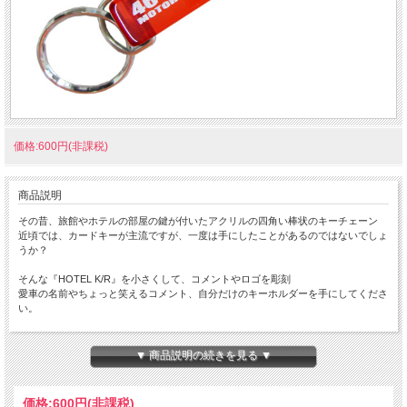
価格:600円(非課税)
商品説明
その昔、旅館やホテルの部屋の鍵が付いたアクリルの四角い棒状のキーチェーン
近頃では、カードキーが主流ですが、一度は手にしたことがあるのではないでしょ
うか？
そんな『HOTEL K/R』を小さくして、コメントやロゴを彫刻
愛車の名前やちょっと笑えるコメント、自分だけのキーホルダーを手にしてくださ
い。
ちょっと小さな 『Mini HOTEL K/R』 です。
本体サイズ：１０×１４×８０ｍｍ
▼ 商品説明の続きを見る ▼
★コチラの商品は 『ゆうパケット』配送可能な商品になります。
ご利用の際の配送費は、全国一律『２５０円』になります。
価格:
600円
(非課税)