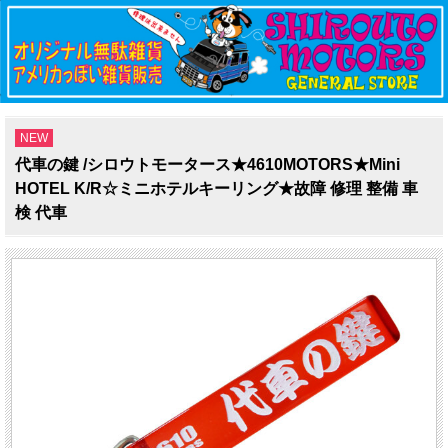
NEW
代車の鍵 /シロウトモータース★4610MOTORS★Mini
HOTEL K/R☆ミニホテルキーリング★故障 修理 整備 車
検 代車