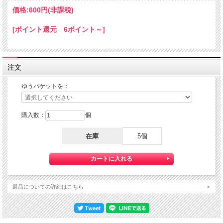
ご利用の際の配送費は、全国一律『２５０円』になります。
価格:
600円
(非課税)
ゆうパケット配送をご希望されるお客様は下記のゆうパケットにつきましての説明
を必読の上
[ポイント還元 6ポイント～]
ゆうパケット配送をご選択ください。
また、３本以上の購入で 『ゆうパケット』配送費が無料に！
注文
ゆうパケットを：
購入数：
個
在庫
5個
【送料】全国一律料金でお届けします。
『ゆうパケット』は通常の宅配便と異なり直接ポストへ投函するお届け方法です。
返品についての詳細はこちら
宅配便のように受領印やサインのやり取りが無く、ご不在時であってもお受け取り
いただけます。
また、沖縄等の離島区域の場合でも別途送料が掛かりません。