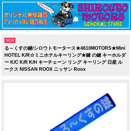
NEW
る～くすの鍵/シロウトモータース★4610MOTORS★Mini
HOTEL K/R☆ミニホテルキーリング★鍵 の鍵 キーホルダ
ー K/C K/R K/H キーチェーン リング キーリング 日産 ル
ークス NISSAN ROOX ニッサン Roox