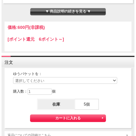
ちょっと小さな 『Mini HOTEL K/R』 です。
本体サイズ：１０×１４×８０ｍｍ
▼ 商品説明の続きを見る ▼
★コチラの商品は 『ゆうパケット』配送可能な商品になります。
ご利用の際の配送費は、全国一律『２５０円』になります。
価格:
600円
(非課税)
ゆうパケット配送をご希望されるお客様は下記のゆうパケットにつきましての説明
を必読の上
[ポイント還元 6ポイント～]
ゆうパケット配送をご選択ください。
また、３本以上の購入で 『ゆうパケット』配送費が無料に！
注文
ゆうパケットを：
購入数：
個
在庫
5個
【送料】全国一律料金でお届けします。
『ゆうパケット』は通常の宅配便と異なり直接ポストへ投函するお届け方法です。
返品についての詳細はこちら