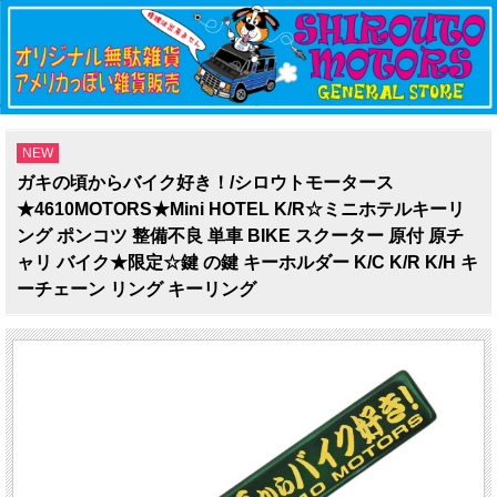
NEW
ガキの頃からバイク好き！/シロウトモータース
★4610MOTORS★Mini HOTEL K/R☆ミニホテルキーリ
ング ポンコツ 整備不良 単車 BIKE スクーター 原付 原チ
ャリ バイク★限定☆鍵 の鍵 キーホルダー K/C K/R K/H キ
ーチェーン リング キーリング