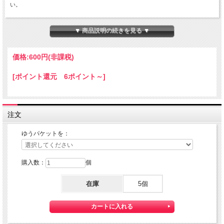
い。
ちょっと小さな 『Mini HOTEL K/R』 です。
本体サイズ：１０×１４×８０ｍｍ
▼ 商品説明の続きを見る ▼
★コチラの商品は 『ゆうパケット』配送可能な商品になります。
ご利用の際の配送費は、全国一律『２５０円』になります。
価格:
600円
(非課税)
ゆうパケット配送をご希望されるお客様は下記のゆうパケットにつきましての説明
を必読の上
[ポイント還元 6ポイント～]
ゆうパケット配送をご選択ください。
また、３本以上の購入で 『ゆうパケット』配送費が無料に！
注文
ゆうパケットを：
購入数：
個
在庫
5個
【送料】全国一律料金でお届けします。