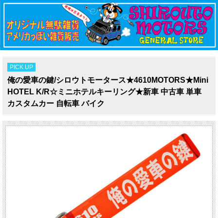
PICK UP
俺の愛車の鍵/シロウトモータース★4610MOTORS★Mini
HOTEL K/R☆ミニホテルキーリング★新車 中古車 単車
カスタムカー 自転車 バイク