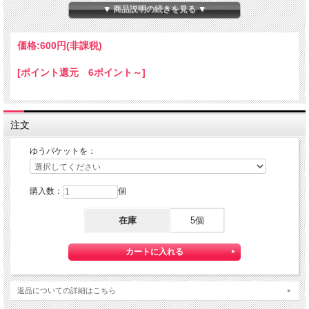
本体サイズ：１０×１４×８０ｍｍ
▼ 商品説明の続きを見る ▼
★コチラの商品は 『ゆうパケット』配送可能な商品になります。
ご利用の際の配送費は、全国一律『２５０円』になります。
価格:
600円
(非課税)
ゆうパケット配送をご希望されるお客様は下記のゆうパケットにつきましての説明
を必読の上
[ポイント還元 6ポイント～]
ゆうパケット配送をご選択ください。
また、３本以上の購入で 『ゆうパケット』配送費が無料に！
注文
ゆうパケットを：
購入数：
個
在庫
5個
【送料】全国一律料金でお届けします。
『ゆうパケット』は通常の宅配便と異なり直接ポストへ投函するお届け方法です。
返品についての詳細はこちら
宅配便のように受領印やサインのやり取りが無く、ご不在時であってもお受け取り
いただけます。