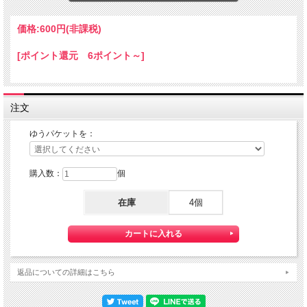
ちょっと小さな 『Mini HOTEL K/R』 です。
本体サイズ：１０×１４×８０ｍｍ
価格:
600円
(非課税)
★コチラの商品は 『ゆうパケット』配送可能な商品になります。
ご利用の際の配送費は、全国一律『２５０円』になります。
[ポイント還元 6ポイント～]
ゆうパケット配送をご希望されるお客様は下記のゆうパケットにつきましての説明
を必読の上
ゆうパケット配送をご選択ください。
また、３本以上の購入で 『ゆうパケット』配送費が無料に！
注文
ゆうパケットを：
購入数：
個
在庫
4個
返品についての詳細はこちら
【送料】全国一律料金でお届けします。
『ゆうパケット』は通常の宅配便と異なり直接ポストへ投函するお届け方法です。
宅配便のように受領印やサインのやり取りが無く、ご不在時であってもお受け取り