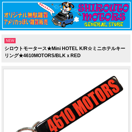
NEW
シロウトモータース★Mini HOTEL K/R☆ミニホテルキー
リング★4610MOTORS/BLKｘRED