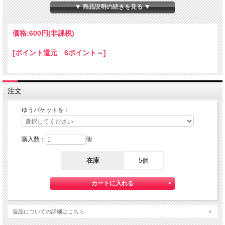
本体サイズ：１０×１４×８０ｍｍ
▼ 商品説明の続きを見る ▼
★コチラの商品は 『ゆうパケット』配送可能な商品になります。
ご利用の際の配送費は、全国一律『２５０円』になります。
価格:
600円
(非課税)
ゆうパケット配送をご希望されるお客様は下記のゆうパケットにつきましての説明
を必読の上
[ポイント還元 6ポイント～]
ゆうパケット配送をご選択ください。
また、３本以上の購入で 『ゆうパケット』配送費が無料に！
注文
ゆうパケットを：
購入数：
個
在庫
5個
【送料】全国一律料金でお届けします。
『ゆうパケット』は通常の宅配便と異なり直接ポストへ投函するお届け方法です。
返品についての詳細はこちら
宅配便のように受領印やサインのやり取りが無く、ご不在時であってもお受け取り
いただけます。