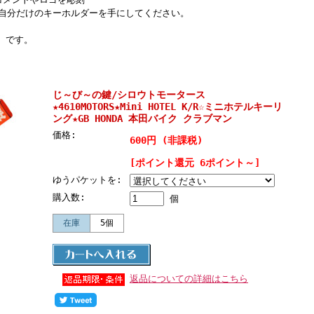
自分だけのキーホルダーを手にしてください。
』 です。
じ～び～の鍵/シロウトモータース
★4610MOTORS★Mini HOTEL K/R☆ミニホテルキーリ
ング★GB HONDA 本田バイク クラブマン
価格:
600円 (非課税)
[ポイント還元 6ポイント～]
ゆうパケットを:
購入数:
個
在庫
5個
返品についての詳細はこちら