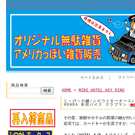
カートをみる
｜
マイペー
商品検索
HOME
>
MINI HOTEL KEY RING
じ～び～の鍵/シロウトモータース★461
HONDA 本田バイク クラブマン
その昔、旅館やホテルの部屋の鍵が付い
近頃では、カードキーが主流ですが、一
そんな『HOTEL K/R』を小さくして