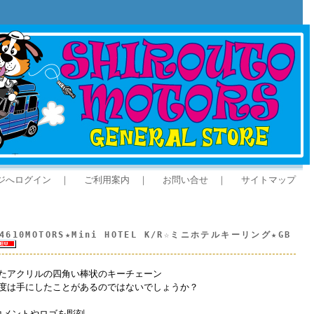
ジへログイン
｜
ご利用案内
｜
お問い合せ
｜
サイトマップ
0MOTORS★Mini HOTEL K/R☆ミニホテルキーリング★GB
たアクリルの四角い棒状のキーチェーン
度は手にしたことがあるのではないでしょうか？
、コメントやロゴを彫刻