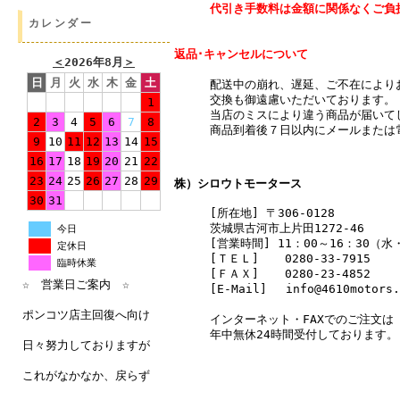
代引き手数料は金額に関係なくご負
カレンダー
返品･キャンセルについて
＜
2026年8月
＞
日
月
火
水
木
金
土
配送中の崩れ、遅延、ご不在により
交換も御遠慮いただいております。
1
当店のミスにより違う商品が届いて
2
3
4
5
6
7
8
商品到着後７日以内にメールまたは
9
10
11
12
13
14
15
16
17
18
19
20
21
22
23
24
25
26
27
28
29
株）シロウトモータース
30
31
[所在地] 〒306-0128
茨城県古河市上片田1272-46
今日
[営業時間] 11：00～16：30（
定休日
[ＴＥＬ]
0280-33-7915
臨時休業
[ＦＡＸ]
0280-23-4852
☆ 営業日ご案内 ☆
[E-Mail] info@4610motors.
ポンコツ店主回復へ向け
インターネット・FAXでのご注文は
年中無休24時間受付しております。
日々努力しておりますが
これがなかなか、戻らず