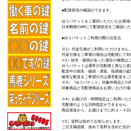
◆配達状況の確認ができます。
ゆうパケットをご選択いただいたお客様
日本郵便のHPにて配達状況をご確認い
◆ゆうパケットご利用の際の注意点
※1）代金引換がご利用いただけません
代金引換をご希望の場合は宅配便にて対
※2）紛失・破損があった場合の補償は
ゆうパケットは通常の宅配便と異なり直
配送中の損失・破損・遅延、投函後の盗
確実な配送をご希望の方は通常配送をご
※3）『ゆうパケット』対象外商品との
対象商品と宅配便商品をお買い上げの場
※4）お届け日・時間指定はご利用いた
宅配便のような日時指定ができません。
商品発送から、お届けまでに約３～４日
※5）送料は改めてお知らせします。
ご注文確認後、改めて送料を含めた合計