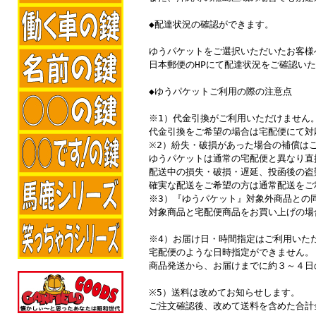
◆配達状況の確認ができます。
ゆうパケットをご選択いただいたお客様
日本郵便のHPにて配達状況をご確認い
◆ゆうパケットご利用の際の注意点
※1）代金引換がご利用いただけません
代金引換をご希望の場合は宅配便にて対
※2）紛失・破損があった場合の補償は
ゆうパケットは通常の宅配便と異なり直
配送中の損失・破損・遅延、投函後の盗
確実な配送をご希望の方は通常配送をご
※3）『ゆうパケット』対象外商品との
対象商品と宅配便商品をお買い上げの場
※4）お届け日・時間指定はご利用いた
宅配便のような日時指定ができません。
商品発送から、お届けまでに約３～４日
※5）送料は改めてお知らせします。
ご注文確認後、改めて送料を含めた合計