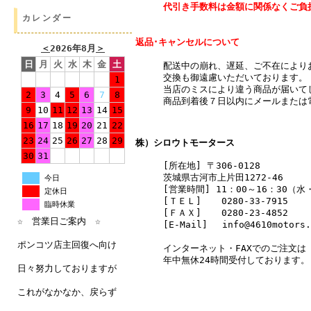
代引き手数料は金額に関係なくご負
カレンダー
返品･キャンセルについて
＜
2026年8月
＞
日
月
火
水
木
金
土
配送中の崩れ、遅延、ご不在により
交換も御遠慮いただいております。
1
当店のミスにより違う商品が届いて
2
3
4
5
6
7
8
商品到着後７日以内にメールまたは
9
10
11
12
13
14
15
16
17
18
19
20
21
22
23
24
25
26
27
28
29
株）シロウトモータース
30
31
[所在地] 〒306-0128
茨城県古河市上片田1272-46
今日
[営業時間] 11：00～16：30（
定休日
[ＴＥＬ]
0280-33-7915
臨時休業
[ＦＡＸ]
0280-23-4852
☆ 営業日ご案内 ☆
[E-Mail] info@4610motors.
ポンコツ店主回復へ向け
インターネット・FAXでのご注文は
年中無休24時間受付しております。
日々努力しておりますが
これがなかなか、戻らず