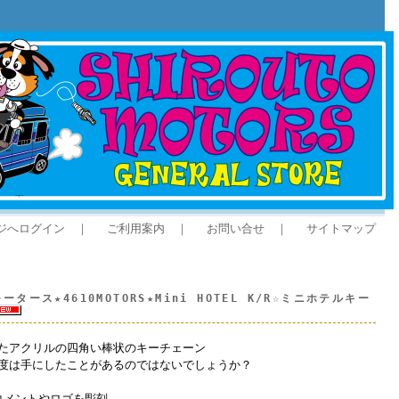
ジへログイン
｜
ご利用案内
｜
お問い合せ
｜
サイトマップ
ース★4610MOTORS★Mini HOTEL K/R☆ミニホテルキー
たアクリルの四角い棒状のキーチェーン
度は手にしたことがあるのではないでしょうか？
、コメントやロゴを彫刻