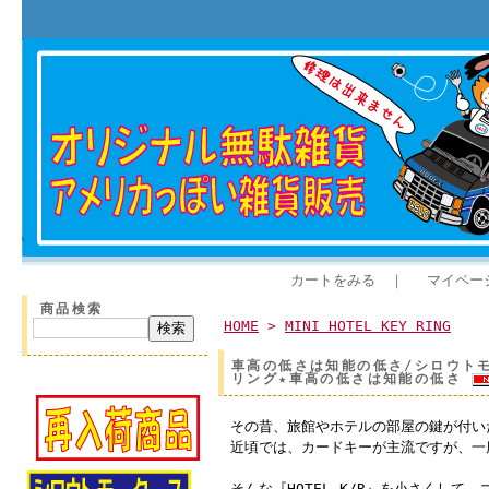
カートをみる
｜
マイペー
商品検索
HOME
>
MINI HOTEL KEY RING
車高の低さは知能の低さ/シロウトモータ
リング★車高の低さは知能の低さ
その昔、旅館やホテルの部屋の鍵が付い
近頃では、カードキーが主流ですが、一
そんな『HOTEL K/R』を小さくして