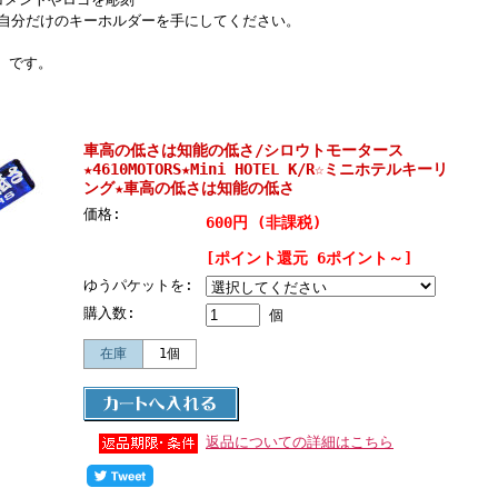
自分だけのキーホルダーを手にしてください。
』 です。
車高の低さは知能の低さ/シロウトモータース
★4610MOTORS★Mini HOTEL K/R☆ミニホテルキーリ
ング★車高の低さは知能の低さ
価格:
600円 (非課税)
[ポイント還元 6ポイント～]
ゆうパケットを:
購入数:
個
在庫
1個
返品についての詳細はこちら