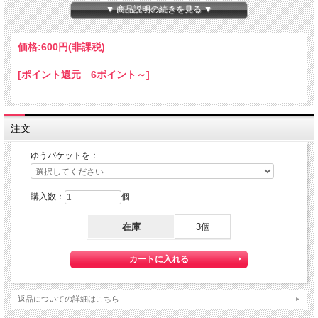
本体サイズ：１０×１４×８０ｍｍ
▼ 商品説明の続きを見る ▼
★コチラの商品は 『ゆうパケット』配送可能な商品になります。
ご利用の際の配送費は、全国一律『２５０円』になります。
価格:
600円
(非課税)
ゆうパケット配送をご希望されるお客様は下記のゆうパケットにつきましての説明
を必読の上
[ポイント還元 6ポイント～]
ゆうパケット配送をご選択ください。
また、３本以上の購入で 『ゆうパケット』配送費が無料に！
注文
ゆうパケットを：
購入数：
個
在庫
3個
【送料】全国一律料金でお届けします。
『ゆうパケット』は通常の宅配便と異なり直接ポストへ投函するお届け方法です。
返品についての詳細はこちら
宅配便のように受領印やサインのやり取りが無く、ご不在時であってもお受け取り
いただけます。