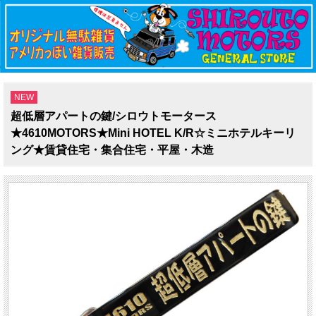
NEW
超低層アパートの鍵/シロウトモータース
★4610MOTORS★Mini HOTEL K/R☆ミニホテルキーリ
ング★賃貸住宅・集合住宅・平屋・木造