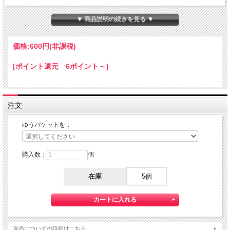
ちょっと小さな 『Mini HOTEL K/R』 です。
本体サイズ：１０×１４×８０ｍｍ
▼ 商品説明の続きを見る ▼
★コチラの商品は 『ゆうパケット』配送可能な商品になります。
ご利用の際の配送費は、全国一律『２５０円』になります。
価格:
600円
(非課税)
ゆうパケット配送をご希望されるお客様は下記のゆうパケットにつきましての説明
を必読の上
[ポイント還元 6ポイント～]
ゆうパケット配送をご選択ください。
また、３本以上の購入で 『ゆうパケット』配送費が無料に！
注文
ゆうパケットを：
購入数：
個
在庫
5個
【送料】全国一律料金でお届けします。
『ゆうパケット』は通常の宅配便と異なり直接ポストへ投函するお届け方法です。
返品についての詳細はこちら