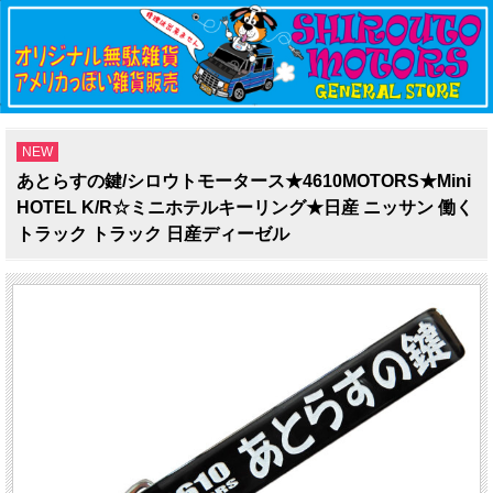
NEW
あとらすの鍵/シロウトモータース★4610MOTORS★Mini
HOTEL K/R☆ミニホテルキーリング★日産 ニッサン 働く
トラック トラック 日産ディーゼル