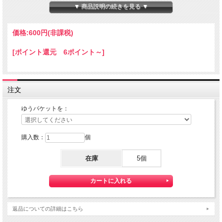
本体サイズ：１０×１４×８０ｍｍ
▼ 商品説明の続きを見る ▼
★コチラの商品は 『ゆうパケット』配送可能な商品になります。
ご利用の際の配送費は、全国一律『２５０円』になります。
価格:
600円
(非課税)
ゆうパケット配送をご希望されるお客様は下記のゆうパケットにつきましての説明
を必読の上
[ポイント還元 6ポイント～]
ゆうパケット配送をご選択ください。
また、３本以上の購入で 『ゆうパケット』配送費が無料に！
注文
ゆうパケットを：
購入数：
個
在庫
5個
【送料】全国一律料金でお届けします。
『ゆうパケット』は通常の宅配便と異なり直接ポストへ投函するお届け方法です。
返品についての詳細はこちら
宅配便のように受領印やサインのやり取りが無く、ご不在時であってもお受け取り
いただけます。