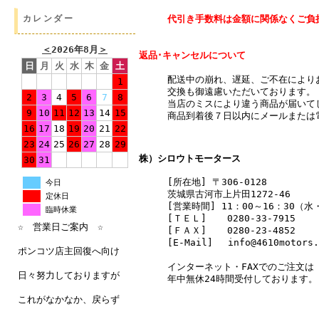
代引き手数料は金額に関係なくご負
カレンダー
＜
2026年8月
＞
返品･キャンセルについて
日
月
火
水
木
金
土
配送中の崩れ、遅延、ご不在により
1
交換も御遠慮いただいております。
2
3
4
5
6
7
8
当店のミスにより違う商品が届いて
9
10
11
12
13
14
15
商品到着後７日以内にメールまたは
16
17
18
19
20
21
22
23
24
25
26
27
28
29
株）シロウトモータース
30
31
[所在地] 〒306-0128
今日
茨城県古河市上片田1272-46
定休日
[営業時間] 11：00～16：30（
臨時休業
[ＴＥＬ]
0280-33-7915
☆ 営業日ご案内 ☆
[ＦＡＸ]
0280-23-4852
[E-Mail] info@4610motors.
ポンコツ店主回復へ向け
インターネット・FAXでのご注文は
日々努力しておりますが
年中無休24時間受付しております。
これがなかなか、戻らず