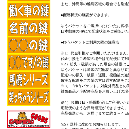
また、沖縄等の離島区域の場合でも別途
◆配達状況の確認ができます。
ゆうパケットをご選択いただいたお客様
日本郵便のHPにて配達状況をご確認い
◆ゆうパケットご利用の際の注意点
※1）代金引換がご利用いただけません
代金引換をご希望の場合は宅配便にて対
※2）紛失・破損があった場合の補償は
ゆうパケットは通常の宅配便と異なり直
配送中の損失・破損・遅延、投函後の盗
確実な配送をご希望の方は通常配送をご
※3）『ゆうパケット』対象外商品との
対象商品と宅配便商品をお買い上げの場
※4）お届け日・時間指定はご利用いた
宅配便のような日時指定ができません。
商品発送から、お届けまでに約３～４日
※5）送料は改めてお知らせします。