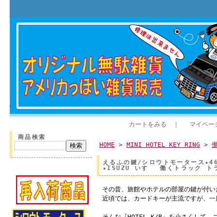
カートをみる
｜
マイペー
商品検索
HOME
>
MINI HOTEL KEY RING
>
えるふの鍵/シロウトモータース★4610
★ISUZU いすゞ 働くトラック 
その昔、旅館やホテルの部屋の鍵が付い
近頃では、カードキーが主流ですが、一
そんな『HOTEL K/R』を小さくして