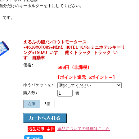
自分だけのキーホルダーを手にしてください。
』 です。
えるふの鍵/シロウトモータース
★4610MOTORS★Mini HOTEL K/R☆ミニホテルキーリ
ング★ISUZU いすゞ 働くトラック トラック い
すゞ自動車
価格:
600円 (非課税)
[ポイント還元 6ポイント～]
ゆうパケットを:
購入数:
個
在庫
5個
返品についての詳細はこちら