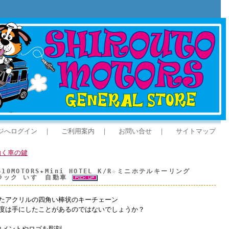
ジへログイン
｜
ご利用案内
｜
お問い合せ
｜
サイトマップ
働く車の鍵
MOTORS★Mini HOTEL K/R☆ミニホテルキーリング
トラック いすゞ自動車
たアクリルの四角い棒状のキーチェーン
度は手にしたことがあるのではないでしょうか？
、コメントやロゴを彫刻